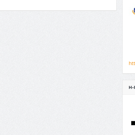
ht
H-