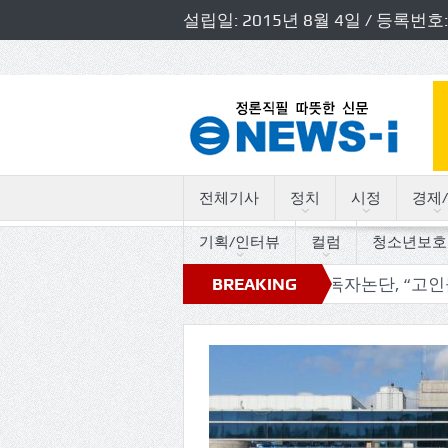
설립일: 2015년 8월 4일 / 등록
전체기사
정치
시정
경제/
기획/인터뷰
컬럼
청소년보호
 초청 소방정책간담회 개최
BREAKING
독자논단, “고인돌의 트로트
NEWS