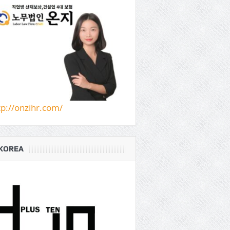
tp://onzihr.com/
KOREA