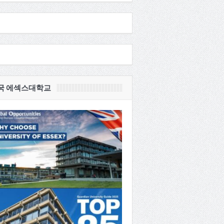
국 에섹스대학교