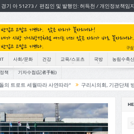
번호: 경기 아 51273 / 편집인 및 발행인: 허득천 / 개인정보
IT
사회/문화
건강
교육/스포츠
국방
농림수축
정책
기자수첩(記者手帖)
 세월따라 사연따라”
구리시의회, 기관단체 방문으로 소통
HE