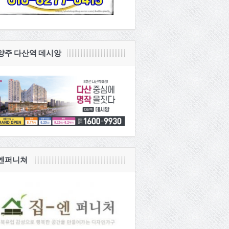
양주 다산역 데시앙
엔퍼니쳐