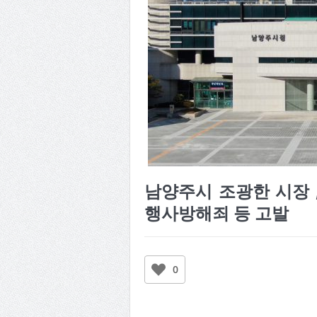
남양주시 조광한 시장 
행사방해죄 등 고발
0