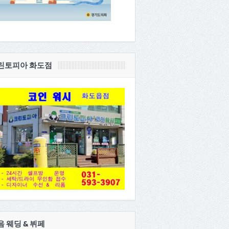
린토피아 화도점
음 웨딩 & 뷔페