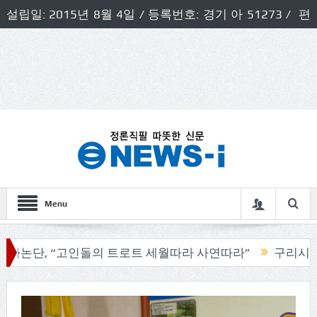
설립일: 2015년 8월 4일 / 등록번호: 경기 아 51273 / 편
집인 및 발행인: 허득천 / 개인정보책임자 및 청소년보호호
책임자: 최상규
Menu
 “고인돌의 트로트 세월따라 사연따라”
구리시의회, 기