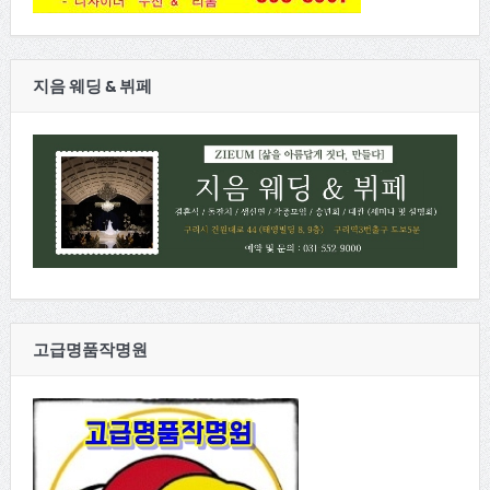
지음 웨딩 & 뷔페
고급명품작명원