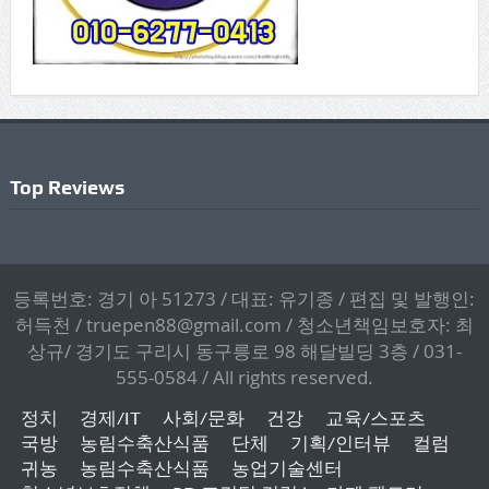
Top Reviews
등록번호: 경기 아 51273 / 대표: 유기종 / 편집 및 발행인:
허득천 / truepen88@gmail.com / 청소년책임보호자: 최
상규/ 경기도 구리시 동구릉로 98 해달빌딩 3층 / 031-
555-0584 / All rights reserved.
정치
경제/IT
사회/문화
건강
교육/스포츠
국방
농림수축산식품
단체
기획/인터뷰
컬럼
귀농
농림수축산식품
농업기술센터