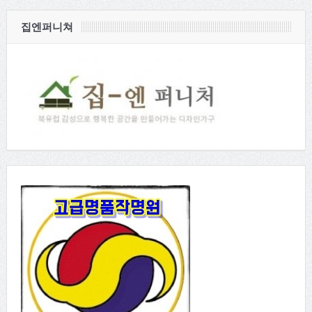
집엔퍼니쳐