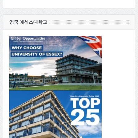
영국 에섹스대학교