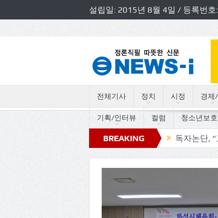
설립일: 2015년 8월 4일 / 등록
전체기사
정치
시정
경제/
기획/인터뷰
컬럼
청소년보호
도의원 초청 소방정책간담회 개최
BREAKING
독자논단, “고인돌의 트
NEWS