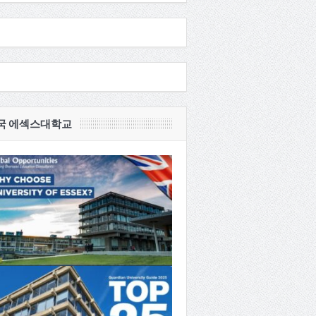
국 에섹스대학교