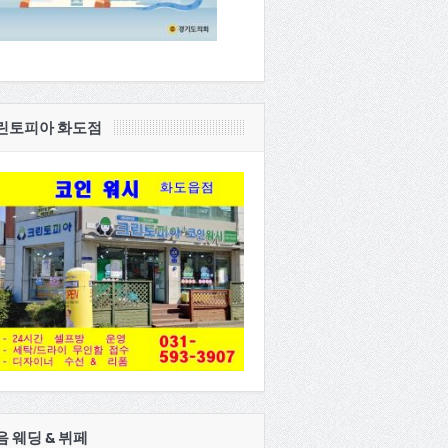
린토피아 화도점
음 웨딩 & 뷔페