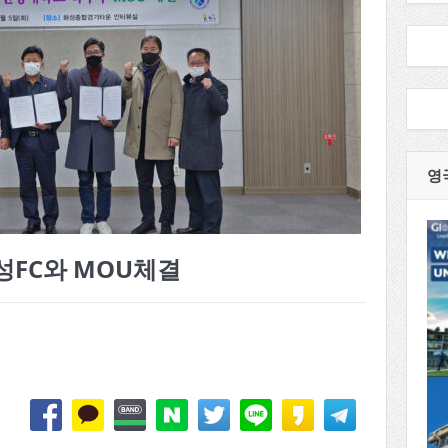
영
성FC와 MOU체결