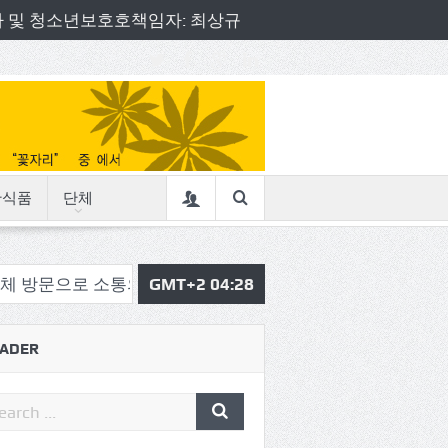
책임자 및 청소년보호호책임자: 최상규
산식품
단체
 소통의정 시작
삼육중 4-H 환경동아리, 구리시청서 특별
GMT+2 04:28
ADER