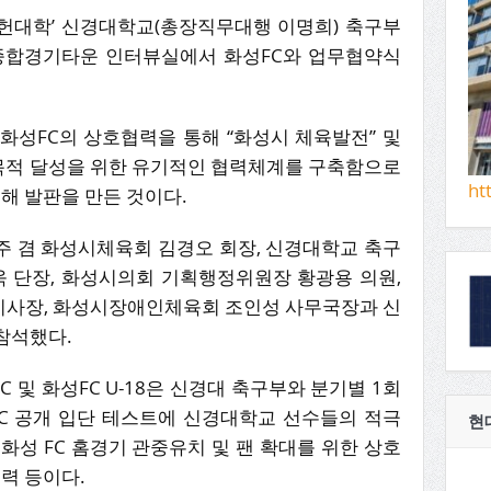
 공헌대학’ 신경대학교(총장직무대행 이명희) 축구부
성종합경기타운 인터뷰실에서 화성FC와 업무협약식
화성FC의 상호협력을 통해 “화성시 체육발전” 및
 목적 달성을 위한 유기적인 협력체계를 구축함으로
ht
위해 발판을 만든 것이다.
주 겸 화성시체육회 김경오 회장, 신경대학교 축구
욱 단장, 화성시의회 기획행정위원장 황광용 의원,
이사장, 화성시장애인체육회 조인성 사무국장과 신
참석했다.
 및 화성FC U-18은 신경대 축구부와 분기별 1회
FC 공개 입단 테스트에 신경대학교 선수들의 적극
현
화성 FC 홈경기 관중유치 및 팬 확대를 위한 상호
협력 등이다.