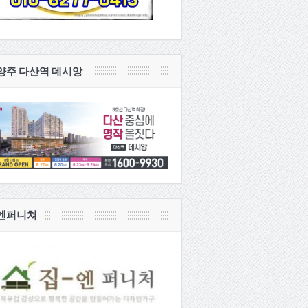
양주 다산역 데시앙
엔퍼니쳐