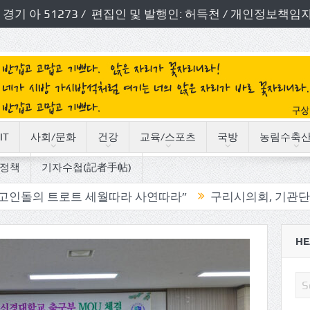
번호: 경기 아 51273 / 편집인 및 발행인: 허득천 / 개인정보
IT
사회/문화
건강
교육/스포츠
국방
농림수축
정책
기자수첩(記者手帖)
로트 세월따라 사연따라”
구리시의회, 기관단체 방문으로
HE