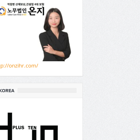
tp://onzihr.com/
KOREA