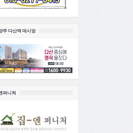
양주 다산역 데시앙
엔퍼니쳐