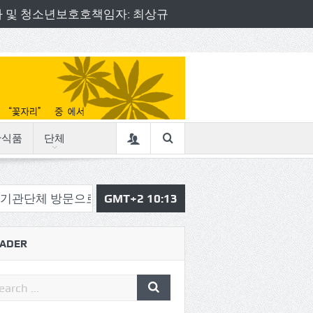
책임자 및 청소년보호호책임자: 최상규
산식품
단체
문으로 소통의정 시작
GMT+2 10:13
삼육중 4-H 환경동아리, 구리시청
ADER