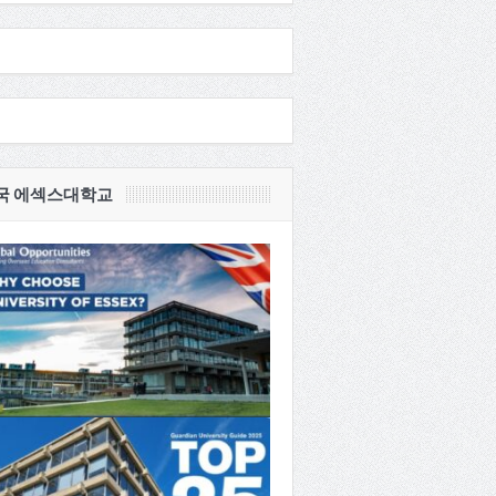
국 에섹스대학교