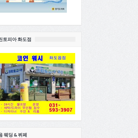
린토피아 화도점
음 웨딩 & 뷔페