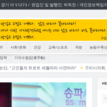
번호: 경기 아 51273 / 편집인 및 발행인: 허득천 / 개인정보
IT
사회/문화
건강
교육/스포츠
국방
농림수축
정책
기자수첩(記者手帖)
돌의 트로트 세월따라 사연따라”
구리시의회, 기관단체 방
HE