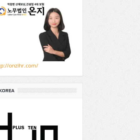
tp://onzihr.com/
KOREA