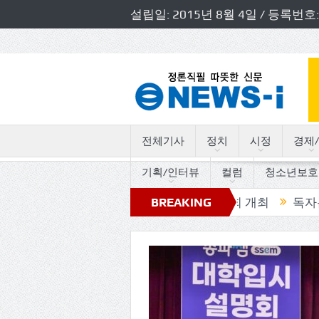
설립일: 2015년 8월 4일 / 등록
전체기사
정치
시정
경제/
기획/인터뷰
컬럼
청소년보호
 경기도의원 초청 소방정책간담회 개최
BREAKING
독자논단, “고인
NEWS