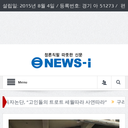
설립일: 2015년 8월 4일 / 등록번호: 경기 아 51273 / 편
집인 및 발행인: 허득천 / 개인정보책임자 및 청소년보호호
책임자: 최상규
Menu
논단, “고인돌의 트로트 세월따라 사연따라”
구리시의회,