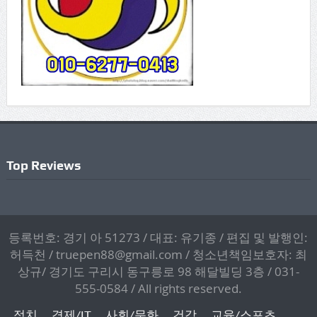
Top Reviews
등록번호: 경기 아 51273 / 대표: 유기종 / 편집 및 발행인:
허득천 / truepen88@gmail.com / 청소년책임보호자: 최
상규/ 경기도 구리시 동구릉로 98 해달빌딩 3층 / 031-
555-0584 / All rights reserved.
정치
경제/IT
사회/문화
건강
교육/스포츠