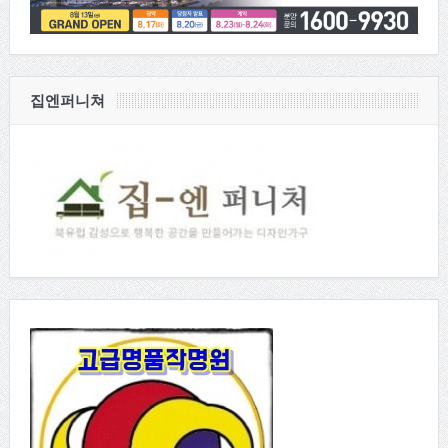
집엔퍼니쳐