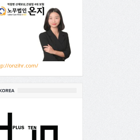
tp://onzihr.com/
KOREA