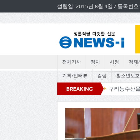
설립일: 2015년 8월 4일 / 등록
전체기사
정치
시정
경제/
기획/인터뷰
컬럼
청소년보호
의 트로트 세월따라 사연따라”
BREAKING
구리농수산물공사, 사장·
NEWS