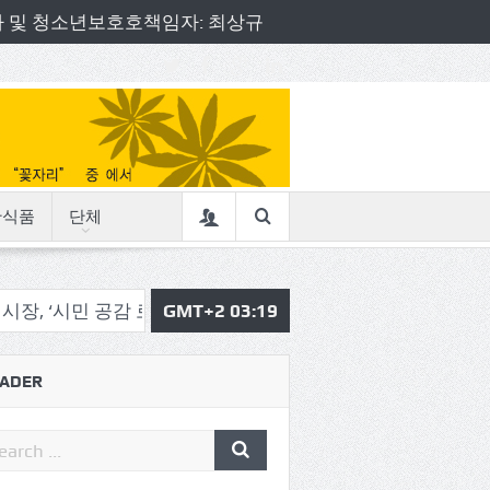
책임자 및 청소년보호호책임자: 최상규
산식품
단체
공감 로드체킹’
송파구 , ‘송이 한 컷’ 동네 풍경사진 공모전
GMT+2 03:19
ADER