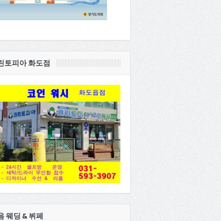
린토피아 화도점
음 웨딩 & 뷔페