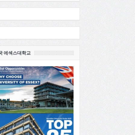
국 에섹스대학교