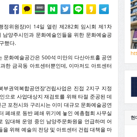
정위원장)이 14일 열린 제282회 임시회 제1차
해 남양주시민과 문화예술인들을 위한 문화예술공
구했다.
ht
 문화예술공간은 500석 미만의 다산아트홀 공연
불과한 금곡동 아트센터뿐인데, 이마저도 아트센터
‘북부권역복합공연장’건립사업은 진접 2지구 지정
요인으로 사업대상지 재검토를 위해 타절 준공된 데
 인근 포천시와 구리시는 이미 대규모 문화예술공연
터 폐쇄로 동반 폐쇄 위기에 놓인 예총협회 사무실
현
로 임대해 운영 중인 남양주문화원을 언급하며 어
을 위해 예술의 전당 및 아트센터 건립 대책을 마