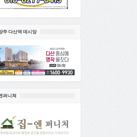
양주 다산역 데시앙
엔퍼니쳐