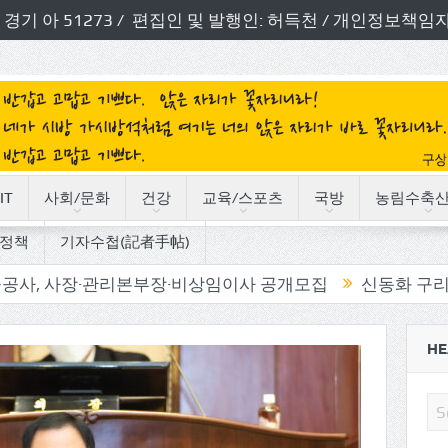
번호: 경기 아 51273 / 편집인 및 발행인: 허득천 / 개인정보
IT
사회/문화
건강
교육/스포츠
국방
농림수축
정책
기자수첩(記者手帖)
관리본부장·비상임이사 공개모집
신동화 구리시장, ‘시민 
HE