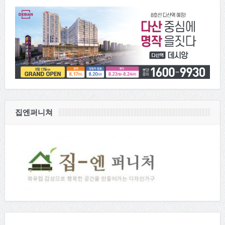
집엔퍼니쳐