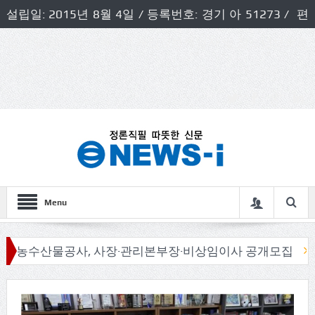
설립일: 2015년 8월 4일 / 등록번호: 경기 아 51273 / 편
집인 및 발행인: 허득천 / 개인정보책임자 및 청소년보호호
책임자: 최상규
Menu
산물공사, 사장·관리본부장·비상임이사 공개모집
신동화 