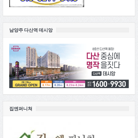
남양주 다산역 데시앙
집엔퍼니쳐