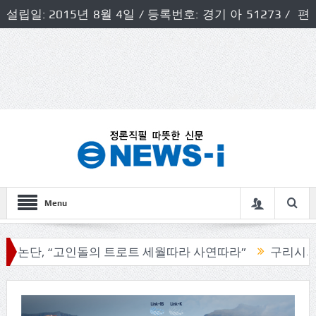
설립일: 2015년 8월 4일 / 등록번호: 경기 아 51273 / 편
집인 및 발행인: 허득천 / 개인정보책임자 및 청소년보호호
책임자: 최상규
Menu
, “고인돌의 트로트 세월따라 사연따라”
구리시의회, 기