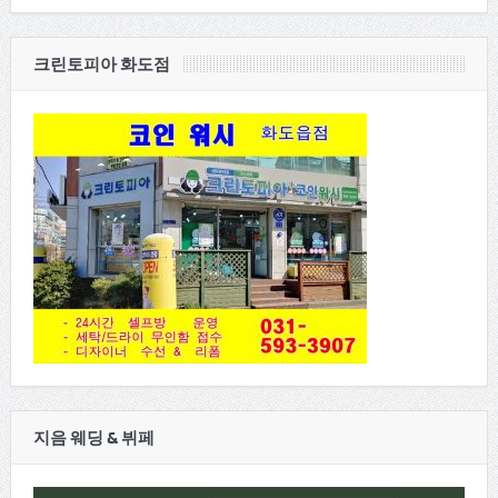
크린토피아 화도점
지음 웨딩 & 뷔페