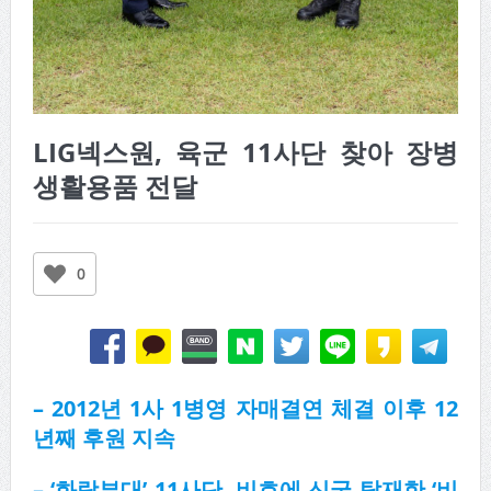
LIG넥스원, 육군 11사단 찾아 장병
생활용품 전달
0
– 2012년 1사 1병영 자매결연 체결 이후 12
년째 후원 지속
– ‘화랑부대’ 11사단, 비호에 신궁 탑재한 ‘비