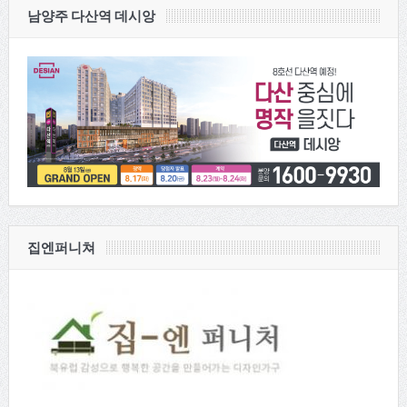
남양주 다산역 데시앙
집엔퍼니쳐