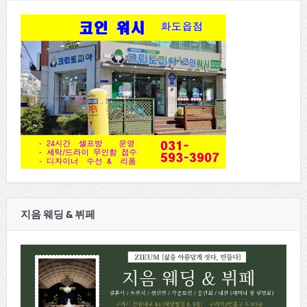
지음 웨딩 & 뷔페