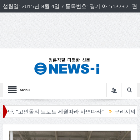
설립일: 2015년 8월 4일 / 등록번호: 경기 아 51273 / 편
집인 및 발행인: 허득천 / 개인정보책임자 및 청소년보호호
책임자: 최상규
Menu
“고인돌의 트로트 세월따라 사연따라”
구리시의회, 기관단