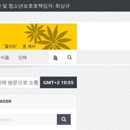
책임자 및 청소년보호호책임자: 최상규
산식품
단체
 소통의정 시작
삼육중 4-H 환경동아리, 구리시청서 특
GMT+2 10:55
ADER