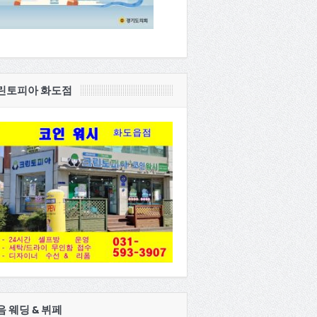
린토피아 화도점
음 웨딩 & 뷔페