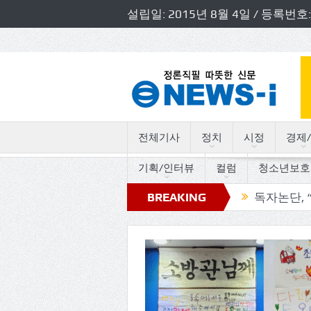
설립일: 2015년 8월 4일 / 등록
전체기사
정치
시정
경제/
기획/인터뷰
컬럼
청소년보호
도의원 초청 소방정책간담회 개최
BREAKING
독자논단, “고인돌의 
NEWS