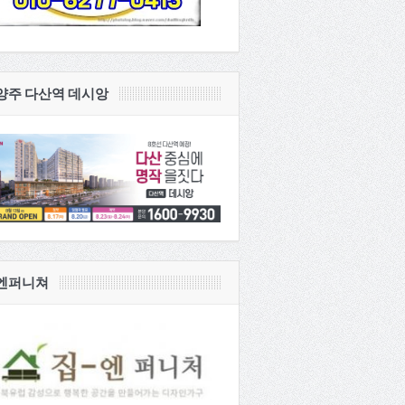
양주 다산역 데시앙
엔퍼니쳐