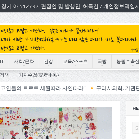
번호: 경기 아 51273 / 편집인 및 발행인: 허득천 / 개인정보
IT
사회/문화
건강
교육/스포츠
국방
농림수축
정책
기자수첩(記者手帖)
트로트 세월따라 사연따라”
구리시의회, 기관단체 방문으로
HE