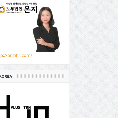
tp://onzihr.com/
KOREA