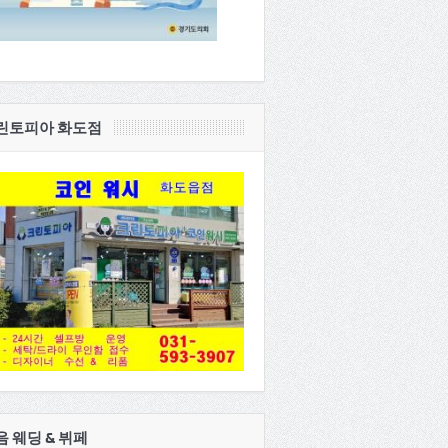
린토피아 화도점
음 웨딩 & 뷔페