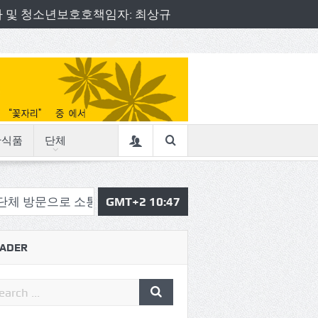
책임자 및 청소년보호호책임자: 최상규
산식품
단체
 소통의정 시작
삼육중 4-H 환경동아리, 구리시청서 특
GMT+2 10:47
ADER