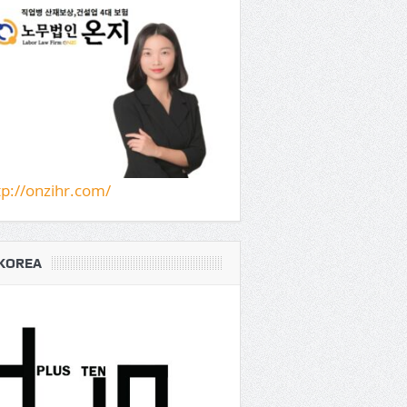
tp://onzihr.com/
KOREA