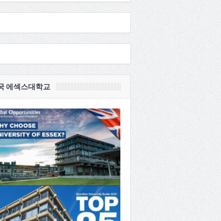
국 에섹스대학교