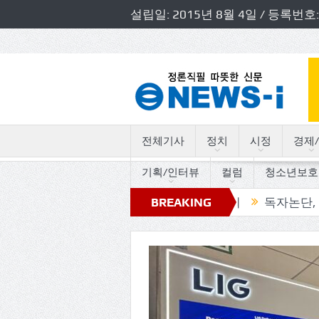
설립일: 2015년 8월 4일 / 등록
전체기사
정치
시정
경제/
기획/인터뷰
컬럼
청소년보호
도의원 초청 소방정책간담회 개최
BREAKING
독자논단, “고인돌의 
NEWS