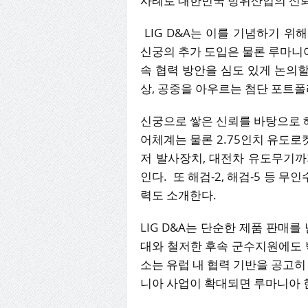
사례로 대한민국 방위산업의 신뢰
LIG D&A는 이를 기념하기 위
신궁의 추가 도입은 물론 루마니아
속 협력 방안을 심도 있게 논의할 
상, 공중을 아우르는 첨단 포트
신궁으로 쌓은 신뢰를 바탕으로 해궁(K
어체계는 물론 2.75인치 유도로켓
저 발사장치, 대전차 유도무기
인다. 또 해검-2, 해검-5 등 무
력도 소개한다.
LIG D&A는 단순한 제품 판매
대와 철저한 후속 군수지원에도 
소는 유럽 내 협력 기반을 공고히
니아 사업이 확대되면 루마니아 