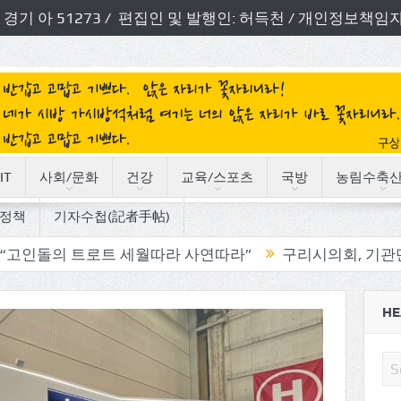
번호: 경기 아 51273 / 편집인 및 발행인: 허득천 / 개인정보
IT
사회/문화
건강
교육/스포츠
국방
농림수축
정책
기자수첩(記者手帖)
트로트 세월따라 사연따라”
구리시의회, 기관단체 방문으로
HE