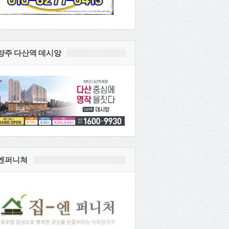
양주 다산역 데시앙
엔퍼니쳐