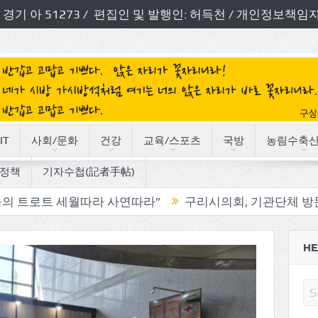
번호: 경기 아 51273 / 편집인 및 발행인: 허득천 / 개인정보
IT
사회/문화
건강
교육/스포츠
국방
농림수축
정책
기자수첩(記者手帖)
세월따라 사연따라”
구리시의회, 기관단체 방문으로 소통
HE