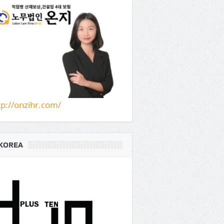
tp://onzihr.com/
KOREA