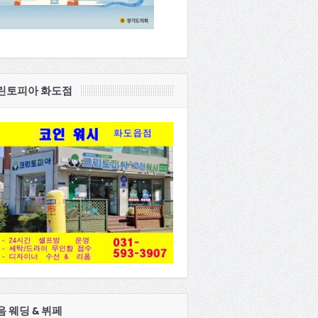
린토피아 화도점
음 웨딩 & 뷔페