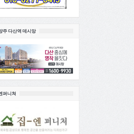
양주 다산역 데시앙
엔퍼니쳐