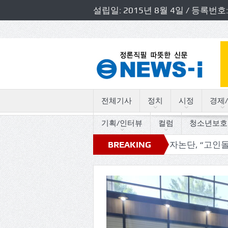
설립일: 2015년 8월 4일 / 등록
전체기사
정치
시정
경제/
기획/인터뷰
컬럼
청소년보호
초청 소방정책간담회 개최
BREAKING
독자논단, “고인돌의 트로트 
NEWS