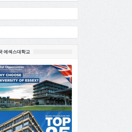
국 에섹스대학교