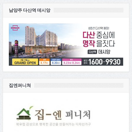
남양주 다산역 데시앙
집엔퍼니쳐