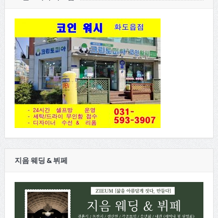
지음 웨딩 & 뷔페