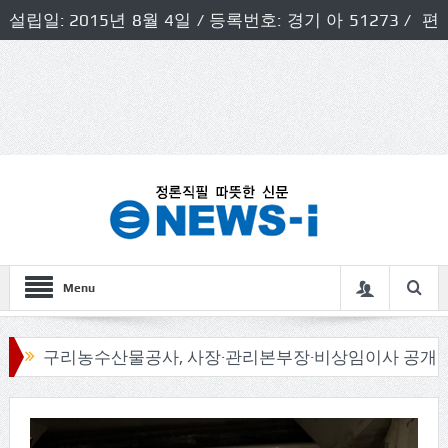
설립일: 2015년 8월 4일 / 등록번호: 경기 아 51273 / 편
집인 및 발행인: 허득천 / 개인정보책임자 및 청소년보호호
책임자: 최상규
Menu
구리농수산물공사, 사장·관리본부장·비상임이사 공개모집