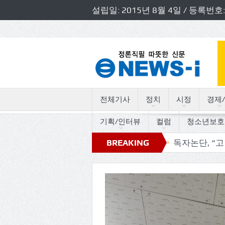
설립일: 2015년 8월 4일 / 등록
전체기사
정치
시정
경제/
기획/인터뷰
컬럼
청소년보호
원 초청 소방정책간담회 개최
BREAKING
독자논단, “고인돌의 트로트
NEWS