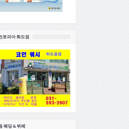
린토피아 화도점
음 웨딩 & 뷔페