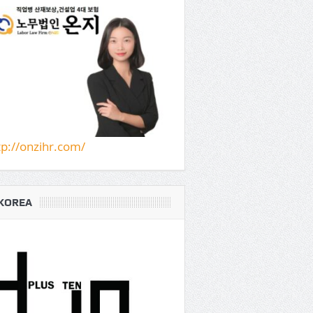
tp://onzihr.com/
KOREA