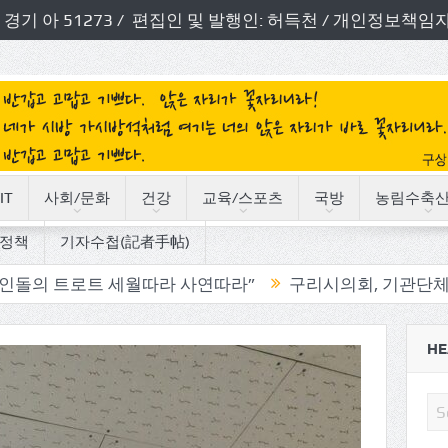
번호: 경기 아 51273 / 편집인 및 발행인: 허득천 / 개인정보
IT
사회/문화
건강
교육/스포츠
국방
농림수축
정책
기자수첩(記者手帖)
 세월따라 사연따라”
구리시의회, 기관단체 방문으로 소
HE