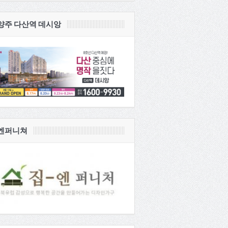
양주 다산역 데시앙
엔퍼니쳐