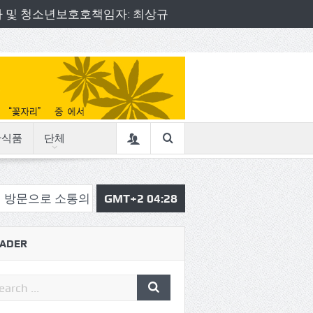
책임자 및 청소년보호호책임자: 최상규
산식품
단체
통의정 시작
삼육중 4-H 환경동아리, 구리시청서 특별한 
GMT+2 04:28
ADER