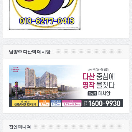
남양주 다산역 데시앙
집엔퍼니쳐