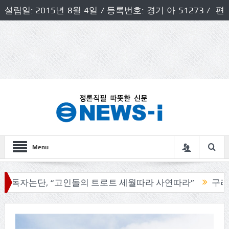
설립일: 2015년 8월 4일 / 등록번호: 경기 아 51273 / 편
집인 및 발행인: 허득천 / 개인정보책임자 및 청소년보호호
책임자: 최상규
Menu
논단, “고인돌의 트로트 세월따라 사연따라”
구리시의회,