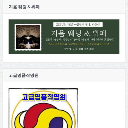
지음 웨딩 & 뷔페
고급명품작명원