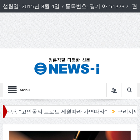
설립일: 2015년 8월 4일 / 등록번호: 경기 아 51273 / 편
집인 및 발행인: 허득천 / 개인정보책임자 및 청소년보호호
책임자: 최상규
Menu
“고인돌의 트로트 세월따라 사연따라”
구리시의회, 기관