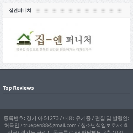
집엔퍼니쳐
Top Reviews
등록번호: 경기 아 51273 / 대표: 유기종 / 편집 및 발행인:
허득천 / truepen88@gmail.com / 청소년책임보호자: 최
상규/ 경기도 구리시 동구릉로 98 해달빌딩 3층 / 031-