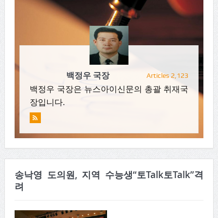
백정우 국장
Articles 2,123
백정우 국장은 뉴스아이신문의 총괄 취재국
장입니다.
송낙영 도의원, 지역 수능생“토Talk토Talk”격
려