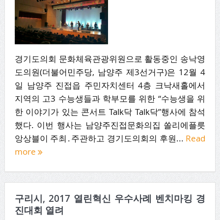
경기도의회 문화체육관광위원으로 활동중인 송낙영
도의원(더불어민주당, 남양주 제3선거구)은 12월 4
일 남양주 진접읍 주민자치센터 4층 크낙새홀에서
지역의 고3 수능생들과 학부모를 위한 “수능생을 위
한 이야기가 있는 콘서트 Talk닥 Talk닥”행사에 참석
했다. 이번 행사는 남양주진접문화의집 쏠리에플릇
앙상블이 주최․주관하고 경기도의회의 후원...
Read
more
구리시, 2017 열린혁신 우수사례 벤치마킹 경
진대회 열려