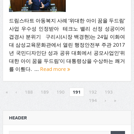
드림스타트 아동복지 사례 ‘위대한 아이 꿈을 두드림’
사업 우수성 인정받아 테크노 밸리 선정 성공이어
겹경사 분위기 구리시(시장 백경현)는 24일 이화여
대 삼성교육문화관에서 열린 행정안전부 주관 2017
년 국민디자인단 성과 공유 대회에서 공모사업인‘위
대한 아이 꿈을 두드림’이 대통령상을 수상하는 쾌거
를 이뤘다. ...
Read more
«
‹
188
189
190
191
192
193
194
›
»
HEADER