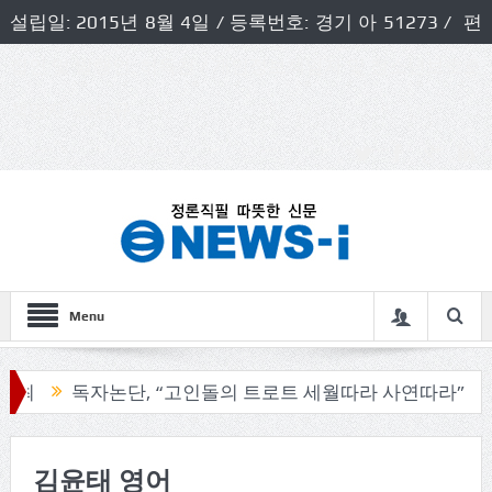
설립일: 2015년 8월 4일 / 등록번호: 경기 아 51273 / 편
집인 및 발행인: 허득천 / 개인정보책임자 및 청소년보호호
책임자: 최상규
Menu
독자논단, “고인돌의 트로트 세월따라 사연따라”
구
김윤태 영어