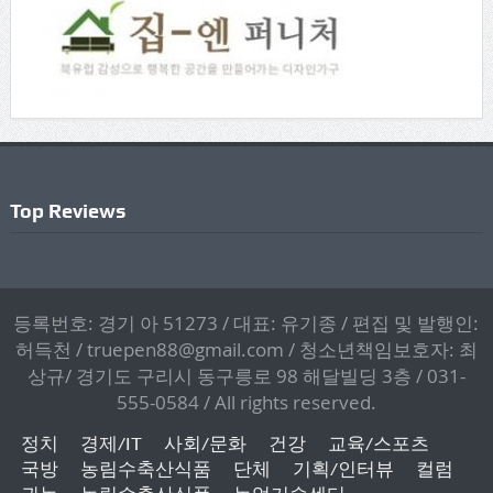
Top Reviews
등록번호: 경기 아 51273 / 대표: 유기종 / 편집 및 발행인:
허득천 / truepen88@gmail.com / 청소년책임보호자: 최
상규/ 경기도 구리시 동구릉로 98 해달빌딩 3층 / 031-
555-0584 / All rights reserved.
정치
경제/IT
사회/문화
건강
교육/스포츠
국방
농림수축산식품
단체
기획/인터뷰
컬럼