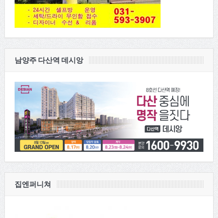
남양주 다산역 데시앙
집엔퍼니쳐