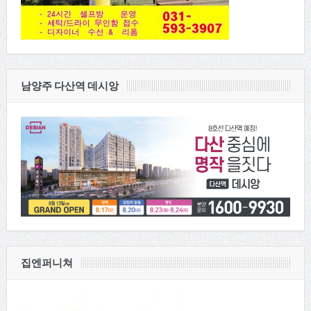
남양주 다산역 데시앙
집엔퍼니쳐