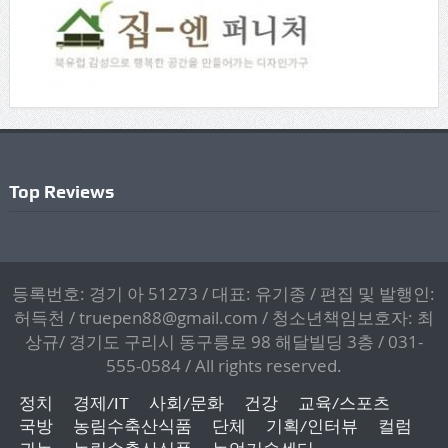
Top Reviews
등록번호: 경기 아 51273 / 대표: 유기종 / 편집 및 발행인:
허득천 / truepen88@gmail.com / 청소년책임보호자: 최
상규/ 경기도 구리시 동구릉로 98 해달빌딩 3층 / 031-
555-0584 / All rights reserved.
정치
경제/IT
사회/문화
건강
교육/스포츠
국방
농림수축산식품
단체
기획/인터뷰
컬럼