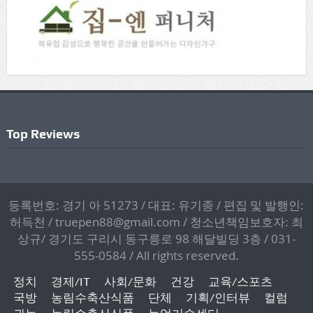
Top Reviews
등록번호: 경기 아 51273 / 대표: 유기종 / 편집 및 발행인:
허득천 / truepen88@gmail.com / 청소년책임보호자: 최
상규/ 경기도 구리시 동구릉로 98 해달빌딩 3층 / 031-
555-0584 / All rights reserved.
정치
경제/IT
사회/문화
건강
교육/스포츠
국방
농림수축산식품
단체
기획/인터뷰
컬럼