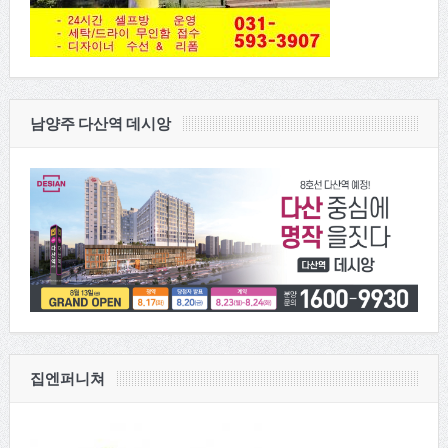
남양주 다산역 데시앙
집엔퍼니쳐