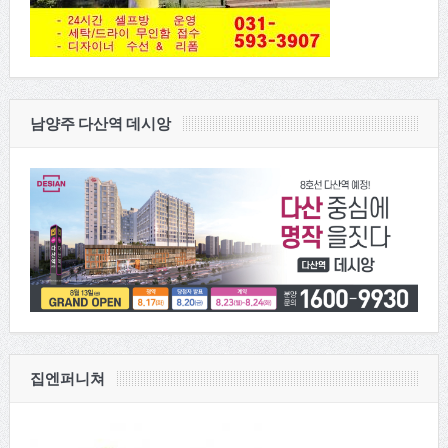
남양주 다산역 데시앙
집엔퍼니쳐