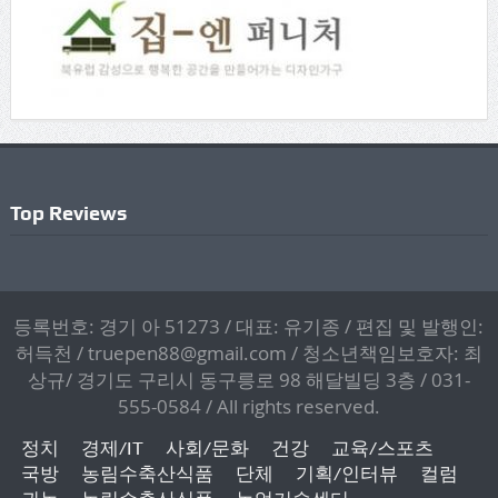
Top Reviews
등록번호: 경기 아 51273 / 대표: 유기종 / 편집 및 발행인:
허득천 / truepen88@gmail.com / 청소년책임보호자: 최
상규/ 경기도 구리시 동구릉로 98 해달빌딩 3층 / 031-
555-0584 / All rights reserved.
정치
경제/IT
사회/문화
건강
교육/스포츠
국방
농림수축산식품
단체
기획/인터뷰
컬럼