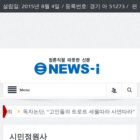
설립일: 2015년 8월 4일 / 등록번호: 경기 아 51273 / 편
집인 및 발행인: 허득천 / 개인정보책임자 및 청소년보호호
책임자: 최상규
Menu
최
독자논단, “고인돌의 트로트 세월따라 사연따라”
구
시민정원사