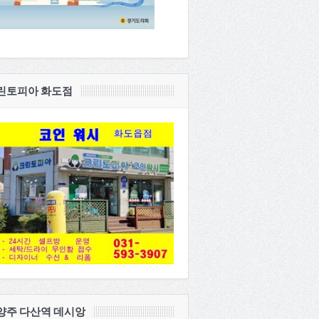
린토피아 화도점
양주 다산역 데시앙