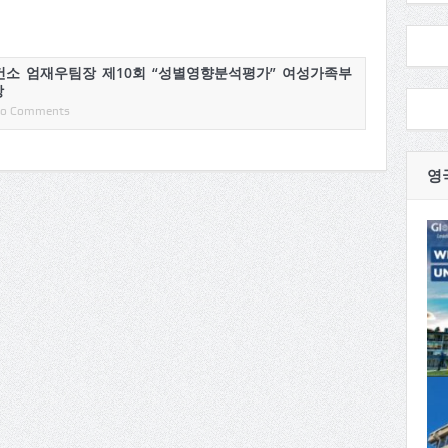
건소 엄재우팀장 제10회 “성별영향분석평가” 여성가족부
상
o Comments
영