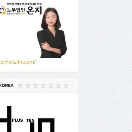
tp://onzihr.com/
KOREA