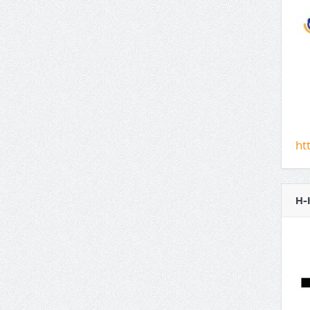
ht
H-