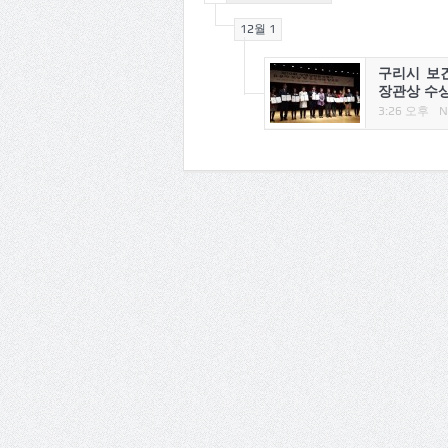
12월 1
구리시 보
장관상 수
3:26 오후
N