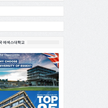
국 에섹스대학교