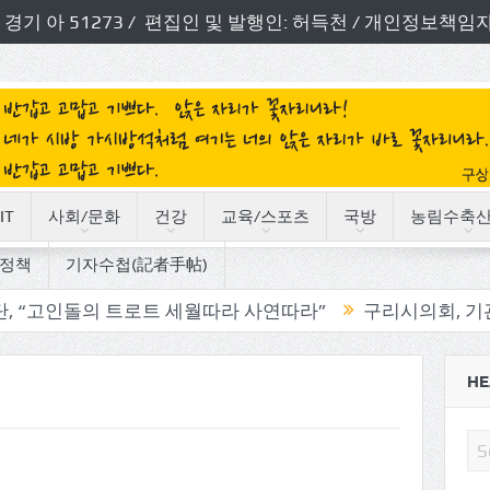
번호: 경기 아 51273 / 편집인 및 발행인: 허득천 / 개인정보
IT
사회/문화
건강
교육/스포츠
국방
농림수축
정책
기자수첩(記者手帖)
돌의 트로트 세월따라 사연따라”
구리시의회, 기관단체 방
HE