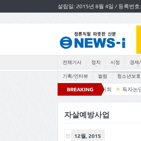
설립일: 2015년 8월 4일 / 등록
전체기사
정치
시정
경제/
기획/인터뷰
컬럼
청소년보호
 경기도의원 초청 소방정책간담회 개최
BREAKING
독자논단, “고인
NEWS
자살예방사업
12월, 2015