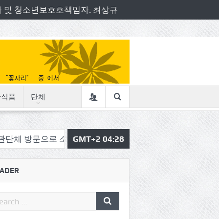
책임자 및 청소년보호호책임자: 최상규
산식품
단체
문으로 소통의정 시작
GMT+2 04:28
삼육중 4-H 환경동아리, 구리시청
ADER