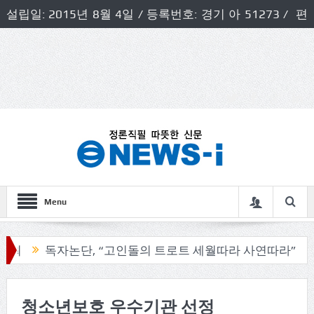
설립일: 2015년 8월 4일 / 등록번호: 경기 아 51273 / 편
집인 및 발행인: 허득천 / 개인정보책임자 및 청소년보호호
책임자: 최상규
Menu
독자논단, “고인돌의 트로트 세월따라 사연따라”
구
청소년보호 우수기관 선정