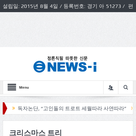
설립일: 2015년 8월 4일 / 등록번호: 경기 아 51273 / 편
집인 및 발행인: 허득천 / 개인정보책임자 및 청소년보호호
책임자: 최상규
Menu
독자논단, “고인돌의 트로트 세월따라 사연따라”
구리
크리스마스 트리