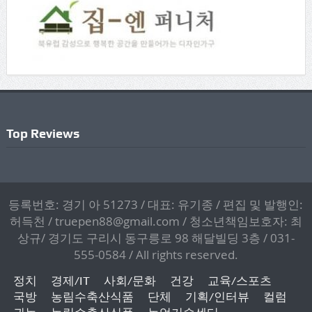
Top Reviews
등록번호: 경기 아 51273 / 대표: 유기종 / 편집 및 발행인:
허득천 / truepen88@gmail.com / 청소년책임보호자: 최
상규/ 경기도 구리시 동구릉로 98 해달빌딩 3층 / 031-
555-0584 / All rights reserved.
정치
경제/IT
사회/문화
건강
교육/스포츠
국방
농림수축산식품
단체
기획/인터뷰
컬럼