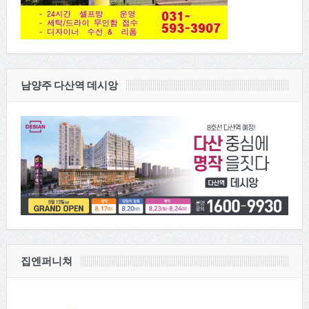
남양주 다산역 데시앙
집엔퍼니쳐