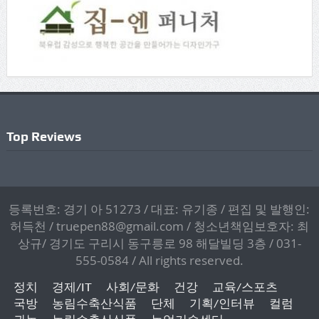
Top Reviews
등록번호: 경기 아 51273 / 대표: 유기종 / 편집 및 발행인:
허득천 / truepen88@gmail.com / 청소년책임보호자: 최
상규/ 경기도 구리시 동구릉로 98 해달빌딩 3층 / 031-
555-0584 / All rights reserved.
정치
경제/IT
사회/문화
건강
교육/스포츠
국방
농림수축산식품
단체
기획/인터뷰
컬럼