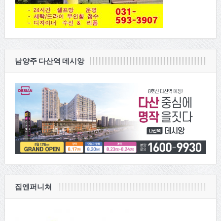
남양주 다산역 데시앙
집엔퍼니쳐