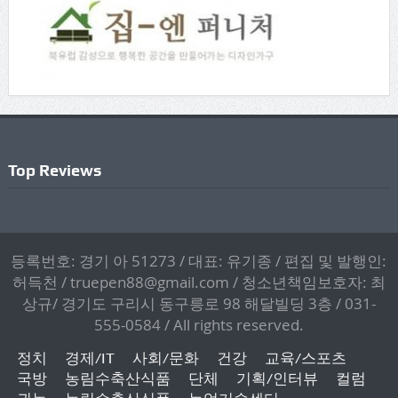
Top Reviews
등록번호: 경기 아 51273 / 대표: 유기종 / 편집 및 발행인:
허득천 / truepen88@gmail.com / 청소년책임보호자: 최
상규/ 경기도 구리시 동구릉로 98 해달빌딩 3층 / 031-
555-0584 / All rights reserved.
정치
경제/IT
사회/문화
건강
교육/스포츠
국방
농림수축산식품
단체
기획/인터뷰
컬럼