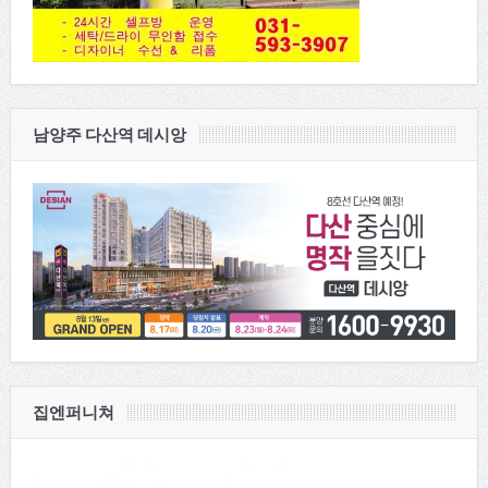
남양주 다산역 데시앙
집엔퍼니쳐