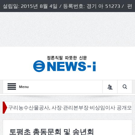
설립일: 2015년 8월 4일 / 등록번호: 경기 아 51273 / 편
집인 및 발행인: 허득천 / 개인정보책임자 및 청소년보호호
책임자: 최상규
Menu
구리농수산물공사, 사장·관리본부장·비상임이사 공개모집
토평초 총동문회 및 송년회