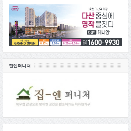
집엔퍼니쳐