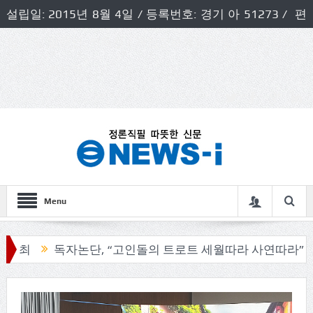
설립일: 2015년 8월 4일 / 등록번호: 경기 아 51273 / 편
집인 및 발행인: 허득천 / 개인정보책임자 및 청소년보호호
책임자: 최상규
Menu
독자논단, “고인돌의 트로트 세월따라 사연따라”
구리