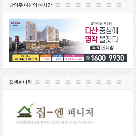
남양주 다산역 데시앙
집엔퍼니쳐