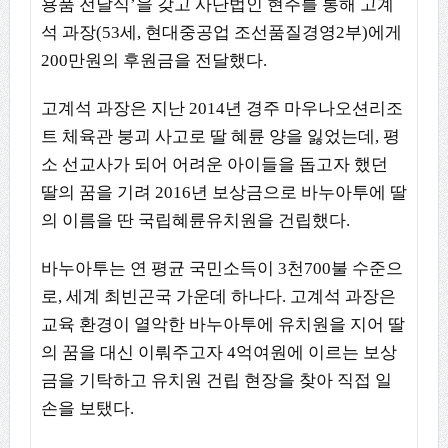
용품 전달식’을 갖고 사단법인 현주를 통해 고계
석 과장(53세, 현대중공업 조선품질경영2부)에게
200만원의 후원금을 전달했다.
고계석 과장은 지난 2014년 경주 마우나오션리조
트 체육관 붕괴 사고로 딸 혜륜 양을 잃었는데, 평
소 선교사가 되어 어려운 아이들을 돕고자 했던
딸의 꿈을 기려 2016년 보상금으로 바누아투에 딸
의 이름을 딴 국립혜륜유치원을 건립했다.
바누아투는 연 평균 국민소득이 3천700불 수준으
로, 세계 최빈곤국 가운데 하나다. 고계석 과장은
교육 환경이 열악한 바누아투에 유치원을 지어 딸
의 꿈을 대신 이뤄주고자 4억여원에 이르는 보상
금을 기탁하고 유치원 건립 현장을 찾아 직접 일
손을 보탰다.