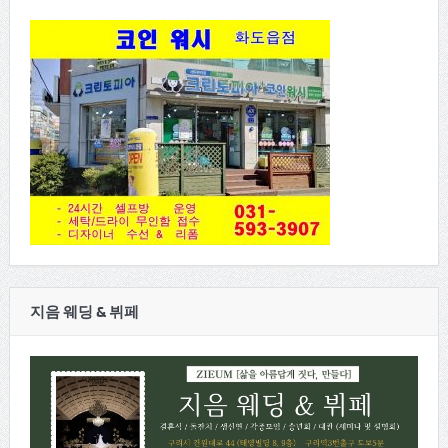
지음 웨딩 & 뷔페