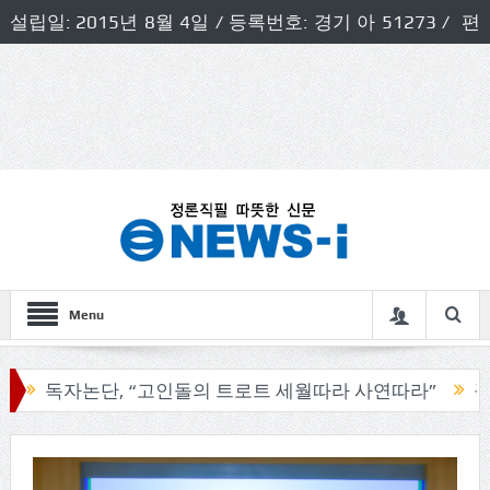
설립일: 2015년 8월 4일 / 등록번호: 경기 아 51273 / 편
집인 및 발행인: 허득천 / 개인정보책임자 및 청소년보호호
책임자: 최상규
Menu
자논단, “고인돌의 트로트 세월따라 사연따라”
구리시의회