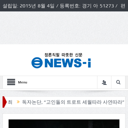
설립일: 2015년 8월 4일 / 등록번호: 경기 아 51273 / 편
집인 및 발행인: 허득천 / 개인정보책임자 및 청소년보호호
책임자: 최상규
Menu
독자논단, “고인돌의 트로트 세월따라 사연따라”
구리