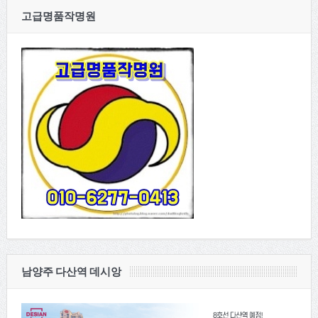
고급명품작명원
남양주 다산역 데시앙