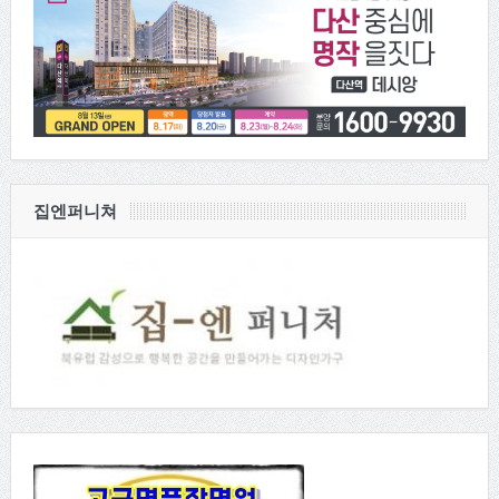
집엔퍼니쳐