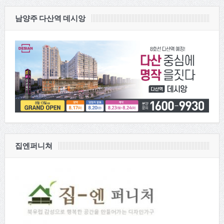
남양주 다산역 데시앙
집엔퍼니쳐