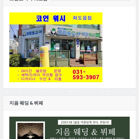
지음 웨딩 & 뷔페