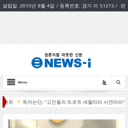
설립일: 2015년 8월 4일 / 등록번호: 경기 아 51273 / 편
집인 및 발행인: 허득천 / 개인정보책임자 및 청소년보호호
책임자: 최상규
Menu
독자논단, “고인돌의 트로트 세월따라 사연따라”
구리