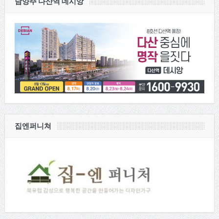
남양주 다산역 데시앙
집엔퍼니쳐