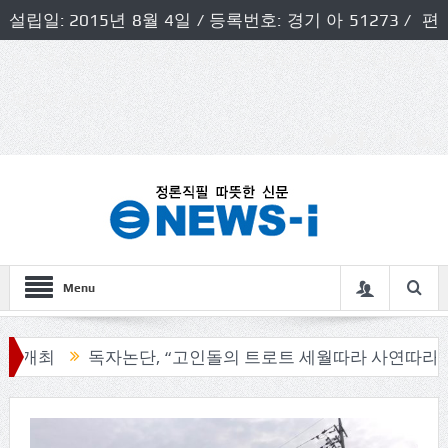
설립일: 2015년 8월 4일 / 등록번호: 경기 아 51273 / 편
집인 및 발행인: 허득천 / 개인정보책임자 및 청소년보호호
책임자: 최상규
Menu
독자논단, “고인돌의 트로트 세월따라 사연따라”
구