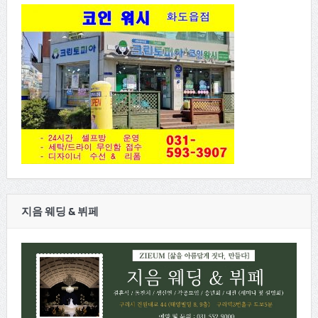
지음 웨딩 & 뷔페