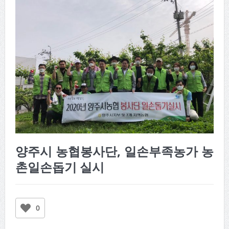
양주시 농협봉사단, 일손부족농가 농
촌일손돕기 실시
0