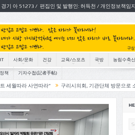
번호: 경기 아 51273 / 편집인 및 발행인: 허득천 / 개인정보
IT
사회/문화
건강
교육/스포츠
국방
농림수축
정책
기자수첩(記者手帖)
사연따라”
구리시의회, 기관단체 방문으로 소통의정 시작
HE