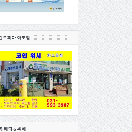
린토피아 화도점
음 웨딩 & 뷔페