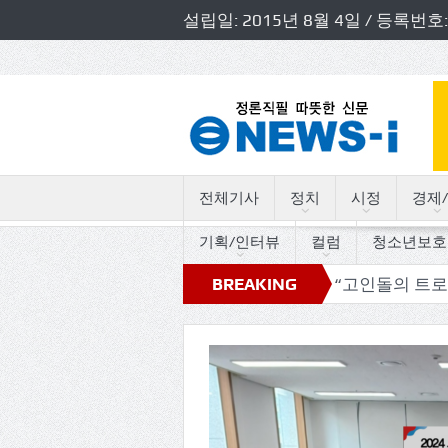
설립일: 2015년 8월 4일 / 등록
전체기사
정치
시정
경제/
기획/인터뷰
컬럼
청소년보호
방정책간담회 개최
독자논단, “고인돌의 트로트 세월따라 
BREAKING
NEWS