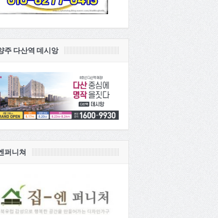
양주 다산역 데시앙
엔퍼니쳐