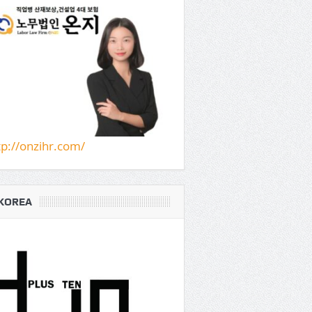
tp://onzihr.com/
KOREA