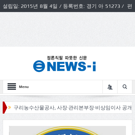
설립일: 2015년 8월 4일 / 등록번호: 경기 아 51273 / 편
집인 및 발행인: 허득천 / 개인정보책임자 및 청소년보호호
책임자: 최상규
Menu
구리농수산물공사, 사장·관리본부장·비상임이사 공개모집