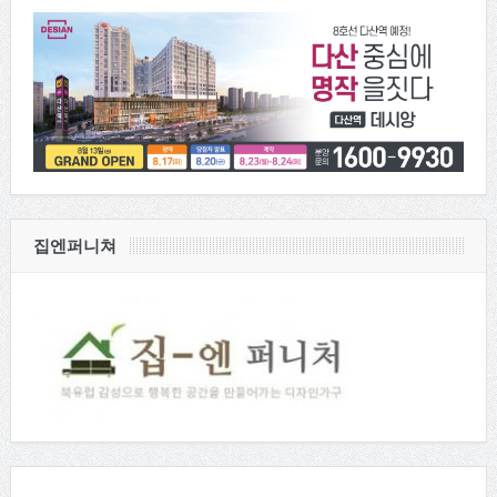
집엔퍼니쳐