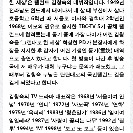
한 세상
’
은 탤런트 김창숙의 데뷔작입니다
. 1949
년
전라남도 완도에서 태어나서 네 살 때 부산에서 살다
초등학교
6
학년 때 서울로 이사와 경희대
2
학년인
1968
년 이모의 권유로 응시한
TBC-TV 5
기 공채 탤
런트에 합격했는데 동기 중에 가장 나이가 어린 김창
숙을
‘
그런대로 한 세상
’
최상현
PD
가 분장사에게 화
장을 지시한 후 갑자기 어린 기생인 동기
(
童妓
)
배역
으로 출연시켰다고 합니다
.
첫 방송이 나간 후 방송
국에 저 배우가 대체 누구냐는 문의가 쇄도했고
,
그
때부터 김창숙 누님은 탄탄대로의 국민탤런트 길을
걷게 되었다고 합니다
.
김창숙의
TV
드라마 대표작은
1968
년
‘
서울이여 안
녕
’ 1970
년
‘
언니
’ 1972
년
‘
사모곡
’ 1974
년
‘
연화
’
1975
년
‘
옥피리
’ 1983
년
‘
청춘일기
’ 1986
년
‘
임이여
임일레라
’ 1987
년
‘
사랑이 꽃피는 나무
’ 1992
년
‘
질
투
’ 1994
년
‘M’ 1998
년
‘
보고 또 보고
’
등이 있습니