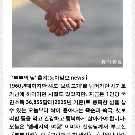
‘부부의 날’ 출처:동아일보 news-i
1960년대까지만 해도 ‘보릿고개’를 넘어가던 시기로
가난에 허덕이던 시절도 있었지만, 지금은 1인당 국
민소득 36,855달러(2025년 기준)로 풍족한 삶을 살
수 있는 오늘부터 싹이 돋아나는 죽순과 쑥국, 햇보
리밥 등을 먹고 건강하고 행복하게 살아가야 합니다.
오늘은 ‘엘레지의 여왕’ 이미자 선생님께서 부르신
〈부부전쟁〉과〈그런대로 한 세상〉〈너무나 사랑