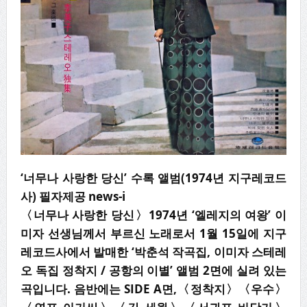
‘너무나 사랑한 당신’ 수록 앨범(1974년 지구레코드
사) 필자제공 news-i
〈
너무나 사랑한 당신
〉
1974
년
‘
엘레지의 여왕
’
이
미자 선생님께서 부르신 노래로서
1
월
15
일에 지구
레코드사에서 발매한
‘
박춘석 작곡집
,
이미자 스테레
오 독집 정착지
/
공항의 이별
’
앨범
2
면에 실려 있는
곡입니다
.
음반에는
SIDE A
면
,
〈
정착지
〉〈
우수
〉