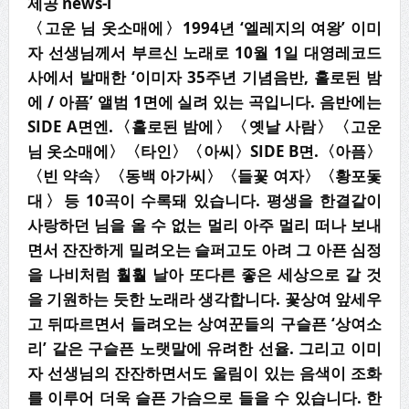
제공 news-i
〈
고운 님 옷소매에
〉
1994
년
‘
엘레지의 여왕
’
이미
자 선생님께서 부르신 노래로
10
월
1
일 대영레코드
사에서 발매한
‘
이미자
35
주년 기념음반
,
홀로된 밤
에
/
아픔
’
앨범
1
면에 실려 있는 곡입니다
.
음반에는
SIDE A
면엔
.
〈
홀로된 밤에
〉〈
옛날 사람
〉〈
고운
님 옷소매에
〉〈
타인
〉〈
아씨
〉
SIDE B
면
.
〈
아픔
〉
〈
빈 약속
〉〈
동백 아가씨
〉〈
들꽃 여자
〉〈
황포돛
대
〉
등
10
곡이 수록돼 있습니다
.
평생을 한결같이
사랑하던 님을 올 수 없는 멀리 아주 멀리 떠나 보내
면서 잔잔하게 밀려오는 슬퍼고도 아려 그 아픈 심정
을 나비처럼 훨훨 날아 또다른 좋은 세상으로 갈 것
을 기원하는 듯한 노래라 생각합니다
.
꽃상여 앞세우
고 뒤따르면서 들려오는 상여꾼들의 구슬픈
‘
상여소
리
’
같은 구슬픈 노랫말에 유려한 선율
.
그리고 이미
자 선생님의 잔잔하면서도 울림이 있는 음색이 조화
를 이루어 더욱 슬픈 가슴으로 들을 수 있습니다
.
한