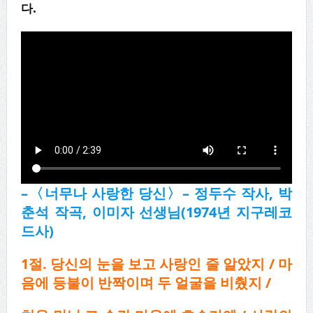
다
.
–
〈
너무나 사랑한 당신
〉
–
정두수 작사
,
박
춘석 작곡
,
이미자 선생님
(1974
년 지구레코
드사
)
1절. 당신의 눈을 보고 사랑인 줄 알았지 / 마
음에 등불이 반짝이며 두 얼굴을 비췄지 /