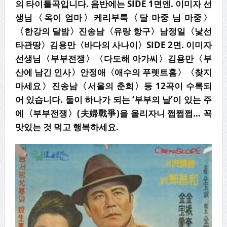
의 타이틀곡입니다
.
음반에는
SIDE 1
면엔
.
이미자 선
생님
〈
옥이 엄마
〉
케리부룩
〈
달 마중 님 마중
〉
〈
한강의 달밤
〉
진송남
〈
유랑 항구
〉
남정일
〈
낯선
타관땅
〉
김용만
〈
바다의 사나이
〉
SIDE 2
면
.
이미자
선생님
〈
부부전쟁
〉
〈
다도해 아가씨
〉
김용만
〈
부
산에 남긴 인사
〉
안정애
〈
애수의 푸렛트홈
〉〈
찾지
마세요
〉
진송남
〈
서울의 춘희
〉
등
12
곡이 수록되
어 있습니다
.
둘이 하나가 되는
‘
부부의 날
’
이
있는 주
에
〈
부부전쟁
〉
(
夫婦戰爭
)
을 올리자니 쩝쩝쩝
…
꼭
맛있는 것 먹고 행복하세요
.