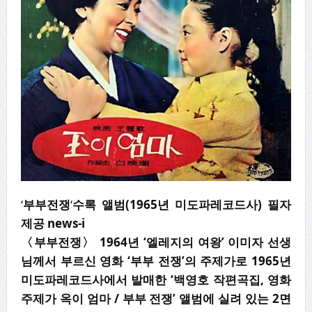
‘
부부전쟁
‘
수록 앨범(1965년 미도파레코드사) 필자
제공 news-i
〈
부부전쟁
〉
1964
년
‘
엘레지의 여왕
’
이미자 선생
님께서 부르신 영화
‘
부부 전쟁
’
의 주제가로
1965
년
미도파레코드사에서 발매한
‘
백영호 작편곡집
,
영화
주제가 옥이 엄마
/
부부 전쟁
’
앨범에 실려 있는
2
면