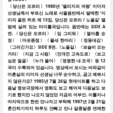
〈
당신은 모르리
〉
1980
년
‘
엘리지의 여왕
’
이미자
선생님께서 부르신 노래로 서울음반에서 발매한
‘
이
미자 골든 히트 제
13
집
,
당신은 모르리
/
노을길
’
앨
범에 실려 있는 타이틀곡입니다
.
음반에는
SIDE A
면
.
〈
당신은 모르리
〉〈
임 그리워
〉〈
열아홉 순
정
〉
〈
마포종점
〉〈
물새 한마리
〉〈
정동대감
〉
〈
그러긴가요
〉
SIDE B
면
.
〈
노을길
〉〈
보슬
비 오는
거리
〉〈
지금 그 사람
〉〈
안개낀 고속도로
〉〈
보고
싶은 얼굴
〉〈
누가 울어
〉〈
영원한 내 조국
〉
등
12
곡이 수록되어 있습니다
.
영상에서 보시는 바와같이
마흔살의 이미자 선생님 너무 순수하고
,
곱고 예쁘시
지 않은가요
? 1985
년
7
월
26
일 첫데이트를 하고 다
음날 명보극장에서 영화도 보고 헤어져 다음날도 보
기로 했지만 나오지 않았던
지금의 어부인
.
이틀지나
마지막으로 한번 만나자고 부탁해
1987
년
2
월
21
일
혼인하
기까지 하루도 안빼고 만나 알콩달콩 연애한