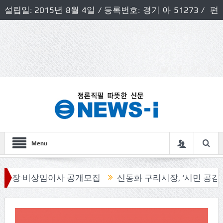
설립일: 2015년 8월 4일 / 등록번호: 경기 아 51273 / 편
집인 및 발행인: 허득천 / 개인정보책임자 및 청소년보호호
책임자: 최상규
Menu
개모집
신동화 구리시장, ‘시민 공감 로드체킹’
송파구 ,