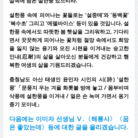
삶속에 남은 설한풍 있으리라
.
설한풍 속에 피어나는 꽃들로는
‘
설중매
’
와
‘
동백꽃
’
‘
복수초
’
그리고
‘
에델바이스
’
등이 있을 것입니다
.
설
한풍 속에서도 따뜻한 봄 햇살을 그리워하고
,
기다리
면서 꿋꿋하게
피어나는 꽃처럼 절망 속에서도 희망
을 잃지 않는 용기와 모진 시련을 이겨내는 숭고
한
인내
(
忍耐
)
의 삶을 살아오신 분들에게 건강하고 행
복한 여생의 삶을 기원드리겠습니다
.
충청남도 아산 태생인 윤민자 시인의 시
(
詩
) ‘
설한
풍
’
「
문풍지 우는 겨울 화롯불 방에 놓고
/
몸부비며
삭풍에 설한풍을 이겨내
/
얼은 손 녹여 가면서 옹기
종기 모이네
」
다음에는 이미자 선생님
Ⅴ
.
〈
해룡사
〉〈
꿈
은 좋았는데
〉
등에 대한 글을 올리겠습니다
.