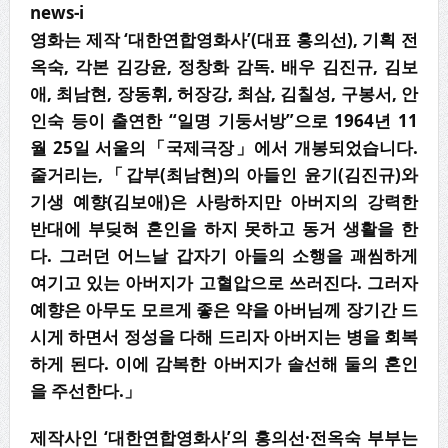
news-i
영화는 제작
‘
대한연합영화사
’(
대표 홍의선
),
기획 전
옥숙
,
각본 김강윤
,
정창화 감독
.
배우 김진규
,
김보
애
,
최남현
,
장동휘
,
허장강
,
최삼
,
김칠성
,
구봉서
,
안
인숙 등이 출연한
“
일명 기둥서방
”
으로
1964
년
11
월
25
일 서울의
「
국제극장
」
에서 개봉되었습니다
.
줄거리는
,
「
갑부
(
최남현
)
의 아들인 윤기
(
김진규
)
와
기생 예향
(
김보애
)
은 사랑하지만 아버지의 강력한
반대에 부딪혀 혼인을 하지 못하고 동거 생활을 한
다
.
그러던 어느날 갑자기 아들의 소행을 괘씸하게
여기고 있는 아버지가 고혈압으로 쓰러진다
.
그러자
예향은 아무도 모르게 좋은 약을 아버님께 장기간 드
시게 하면서 정성을 다해 드리자 아버지는 병을 회복
하게 된다
.
이에 감복한 아버지가 솔선해 둘의 혼인
을 주선한다
.
」
제작사인
‘
대한연합영화사
’
의 홍의선
·
전옥숙 부부는