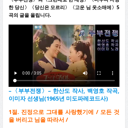
한 당신〉〈당신은 모르리〉〈고운 님 옷소매에〉5
곡의 글을 올립니다.
–
〈
부부전쟁
〉
–
한산도 작사
,
백영호 작곡
,
이미자 선생님
(1965
년 미도파레코드사
)
1절. 진정으로 그대를 사랑했기에 / 모든 것
을 버리고 님을 따라서 /