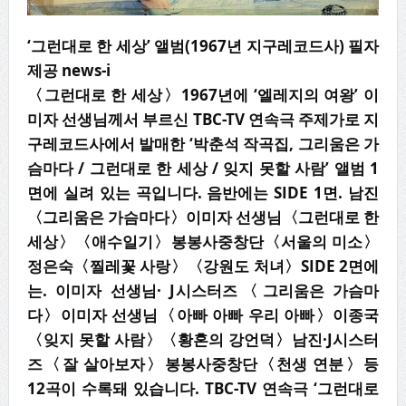
‘그런대로 한 세상’ 앨범(1967년 지구레코드사) 필자
제공 news-i
〈
그런대로 한 세상
〉
1967
년에
‘
엘레지의 여왕
’
이
미자 선생님께서 부르신
TBC-TV
연속극 주제가로 지
구레코드사에서 발매한
‘
박춘석 작곡집
,
그리움은 가
슴마다
/
그런대로 한 세상
/
잊지 못할 사람
’
앨범
1
면에 실려 있는 곡입니다
.
음반에는
SIDE 1
면
.
남진
〈
그리움은 가슴마다
〉
이미자 선생님
〈
그런대로 한
세상
〉〈
애수일기
〉
봉봉사중창
단
〈
서울의 미소
〉
정은숙
〈
찔레꽃 사랑
〉〈
강원도 처녀
〉
SIDE 2
면에
는
.
이미자 선생님
· J
시스터즈
〈
그리움은 가슴마
다
〉
이미자 선생님
〈
아빠 아빠 우리 아빠
〉
이종국
〈
잊지
못할 사람
〉〈
황혼의 강언덕
〉
남진
·J
시스터
즈
〈
잘 살아보자
〉
봉봉사중창단
〈
천생 연분
〉
등
12
곡이 수록돼 있습니다
. TBC-TV
연속극
‘
그런대로