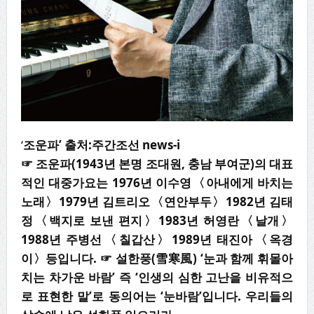
‘
조운파’ 출처:주간조선 news-i
☞
조운파
(1943
년 본명 조대원
,
충남 부여군
)
의 대표
적인 대중가요는
1976
년 이수영
〈
아내에게 바치는
노래
〉
1979
년 김트리오
〈
연안부두
〉
1982
년 김태
정
〈
백지로 보낸
편지
〉
1983
년 허영란
〈
날개
〉
1988
년 주병선
〈
칠갑산
〉
1989
년 태진아
〈
옥경
이
〉
등입니다
.
☞
설한풍
(
雪寒風
) ‘
눈과 함께 휘몰아
치는 차가운 바람
’
즉
‘
인생의 심한 고난을 비유적으
로 표현한 말
’
로 동의어는
‘
눈바람
’
입니다
.
우리들의