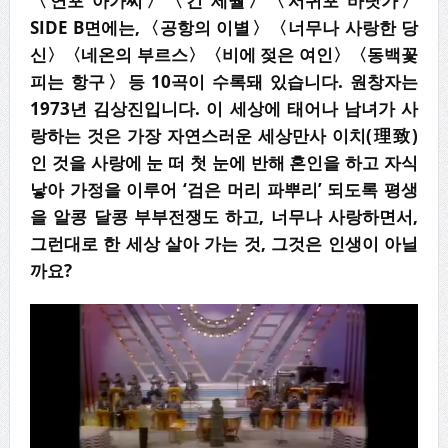
〈
연포 아가씨
〉〈
긴 세월
〉〈
서귀포 바닷가
〉
SIDE B
면에는
,
〈
공항의 이별
〉〈
너무나 사랑한 당
신
〉〈
네온의 부르스
〉〈
비에 젖은 여인
〉〈
동백꽃
피는 항구
〉
등
10
곡이 수록돼 있습니다
.
원창자는
1973
년 김상진입니다
.
이 세상에 태어나 남녀가 사
랑하는 것은 가장 자연스러운 세상만사 이치
(
理致
)
인 것을 사랑에 눈 떠 첫 눈에 반해 혼인을
하고 자식
낳아 가정을 이루어
‘
검은 머리 파뿌리
’
되도록 평생
을 알콩 달콩 부부전쟁
도 하고
,
너무나 사랑하면서
,
그런대로 한 세상 살아 가는 것
,
그것은 인생이 아닐
까요
?