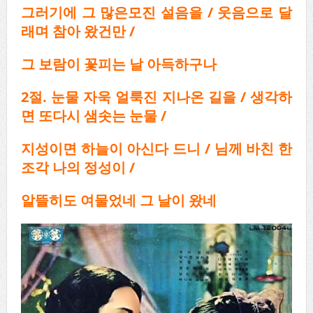
그러기에 그 많은모진 설음을 / 웃음으로 달
래며 참아 왔건만 /
그 보람이 꽃피는 날 아득하구나
2절. 눈물 자욱 얼룩진 지나온 길을 / 생각하
면 또다시 샘솟는 눈물 /
지성이면 하늘이
아신다 드니 / 님께 바친 한
조각 나의 정성이 /
알뜰히도 여물었네 그 날이 왔네