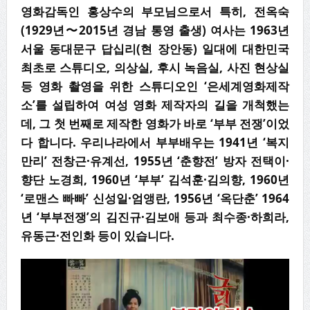
영화감독인 홍상수의 부모님으로서 특히
,
전옥숙
(1929
년
〜
2015
년 경남 통영 출생
)
여사는
1963
년
서울 동대문구 답십리
(
현 장안동
)
일대에 대한민국
최초로 스튜디오
,
의상실
,
후시 녹음실
,
사진 현상실
등 영화 촬영을 위한 스튜디오인
‘
은세계영화제작
소
’
를 설립하여 여성 영화 제작자의 길을 개척했는
데
,
그 첫 번째로 제작한 영화가 바로
‘
부부 전쟁
’
이었
다 합니다
.
우리나라에서
부부배우는
1941
년
‘
복지
만리
’
전창근
·
유계선
, 1955
년
‘
춘향전
’
방자 전택이
·
향단 노경희
, 1960
년
‘
부부
’
김석훈
·
김의향
, 1960
년
‘
로맨스 빠빠
’
신성일
·
엄앵란
, 1956
년
‘
옥단춘
’ 1964
년
‘
부부전쟁
’
의 김진규
·
김보애 등과 최수종
·
하희라
,
유동근
·
전인화 등이 있습니다
.