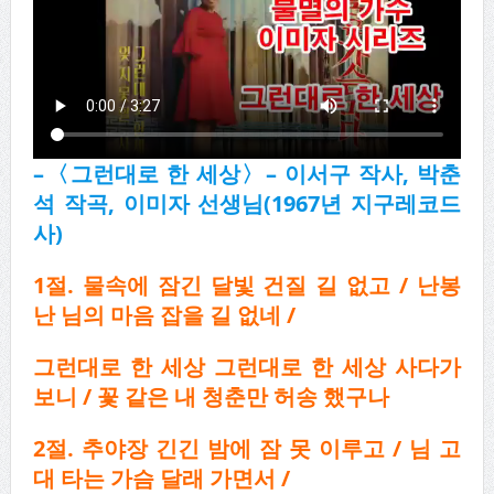
–
〈
그런대로 한 세상
〉
–
이서구 작사
,
박춘
석 작곡
,
이미자 선생님
(1967
년 지구레코드
사
)
1
절
.
물속에 잠긴 달빛 건질 길 없고
/
난봉
난 님의 마음 잡을 길 없네
/
그런대로 한 세상 그런대로 한 세상 사다가
보니
/
꽃 같은 내 청춘만 허송 했구나
2
절
.
추야장 긴긴 밤에 잠 못 이루고
/
님 고
대 타는 가슴 달래 가면서
/