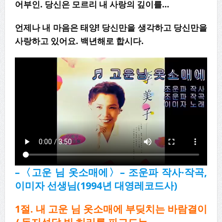
어부인
.
당신은 모르리 내 사랑의 깊이를
…
언제나 내 마음은 태양
!
당신만을 생각하고 당신만을
사랑하고 있어요
.
백년해로 합시다
.
–
〈
고운 님 옷소매에
〉
–
조운파 작사
·
작곡
,
이미자 선생님
(1994
년 대영레코드사
)
1
절
.
내 고운 님 옷소매에 부딪치는 바람결이