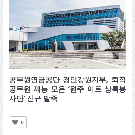
공무원연금공단 경인강원지부, 퇴직
공무원 재능 모은 ‘원주 아트 상록봉
사단’ 신규 발족
0