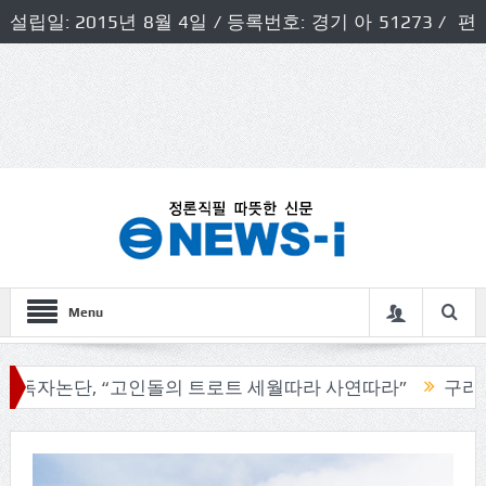
설립일: 2015년 8월 4일 / 등록번호: 경기 아 51273 / 편
집인 및 발행인: 허득천 / 개인정보책임자 및 청소년보호호
책임자: 최상규
Menu
논단, “고인돌의 트로트 세월따라 사연따라”
구리시의회,