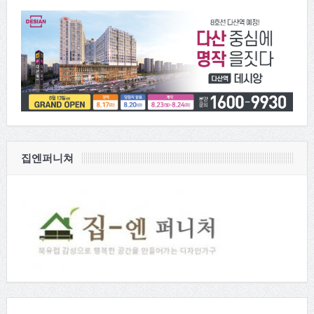
집엔퍼니쳐