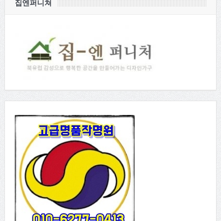
집엔퍼니쳐