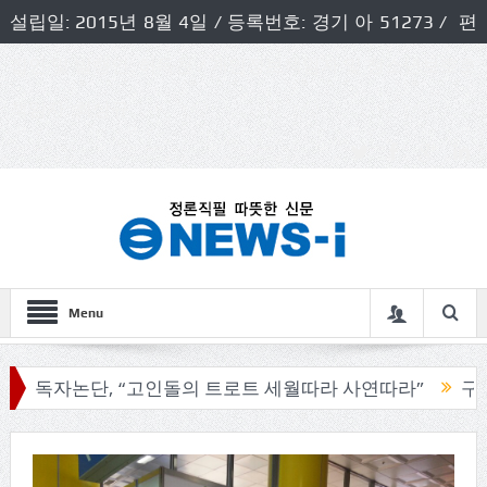
설립일: 2015년 8월 4일 / 등록번호: 경기 아 51273 / 편
집인 및 발행인: 허득천 / 개인정보책임자 및 청소년보호호
책임자: 최상규
Menu
자논단, “고인돌의 트로트 세월따라 사연따라”
구리시의회