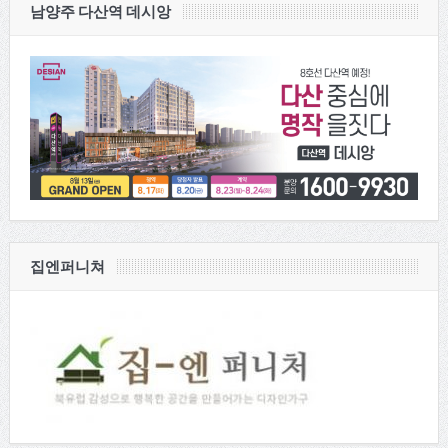
남양주 다산역 데시앙
집엔퍼니쳐