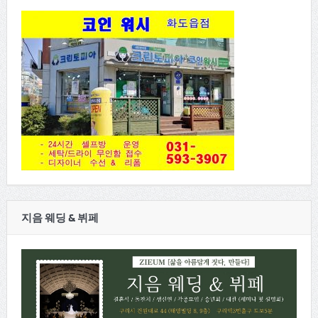
지음 웨딩 & 뷔페