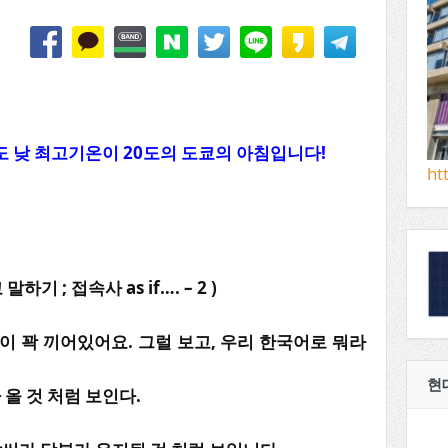
도
낮 최고기온이
20
도의 도쿄의 아침입니다
!
ht
고 말하기
; 접속사 as if…. – 2
)
름이 꽉 끼어있어요. 그럴 보고, 우리 한국어로 뭐라
현
올 것 처럼 보인다.