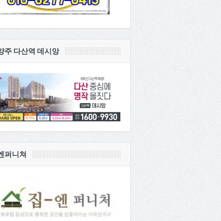
양주 다산역 데시앙
엔퍼니쳐