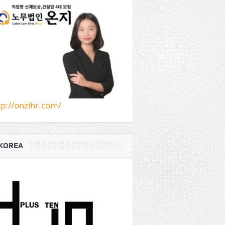
tp://onzihr.com/
KOREA