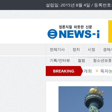
설립일: 2015년 8월 4일 / 등록
전체기사
정치
시정
경제/
기획/인터뷰
컬럼
청소년보호
경기도의원 초청 소방정책간담회 개최
BREAKING
독자논단, “고인돌
NEWS