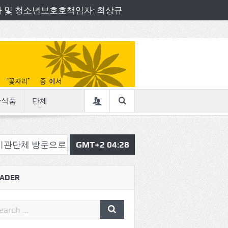
책임자 및 청소년보호호책임자: 최상규
산식품
단체
문으로 소통의정 시작
GMT+2 04:28
삼육중 4-H 환경동아리, 구리시청서
ADER