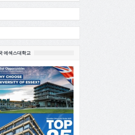
국 에섹스대학교