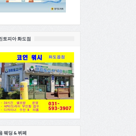
린토피아 화도점
음 웨딩 & 뷔페