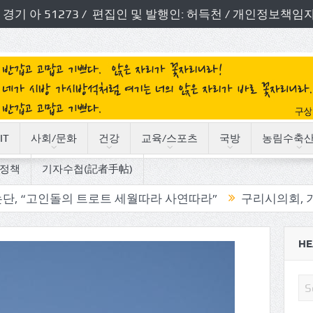
번호: 경기 아 51273 / 편집인 및 발행인: 허득천 / 개인정보
IT
사회/문화
건강
교육/스포츠
국방
농림수축
정책
기자수첩(記者手帖)
의 트로트 세월따라 사연따라”
구리시의회, 기관단체 방
HE