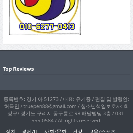
Top Reviews
등록번호: 경기 아 51273 / 대표: 유기종 / 편집 및 발행인:
허득천 / truepen88@gmail.com / 청소년책임보호자: 최
상규/ 경기도 구리시 동구릉로 98 해달빌딩 3층 / 031-
555-0584 / All rights reserved.
정치
경제/IT
사회/문화
건강
교육/스포츠