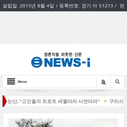
설립일: 2015년 8월 4일 / 등록번호: 경기 아 51273 / 편
집인 및 발행인: 허득천 / 개인정보책임자 및 청소년보호호
책임자: 최상규
Menu
 “고인돌의 트로트 세월따라 사연따라”
구리시의회, 기