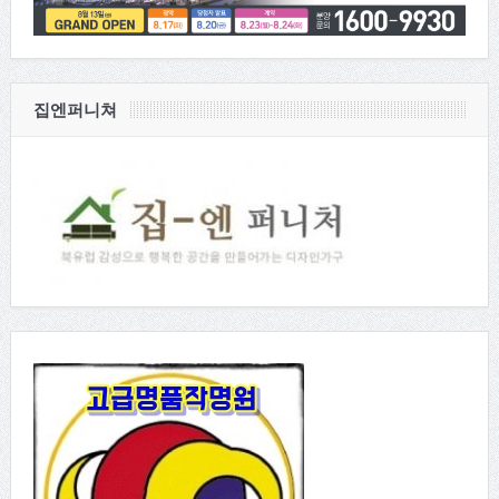
집엔퍼니쳐