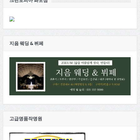
크린토피아 화도점
지음 웨딩 & 뷔페
고급명품작명원