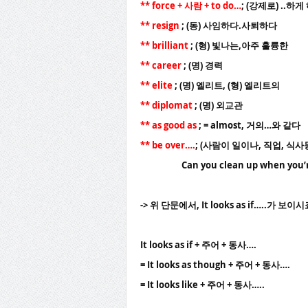
** force + 사람 + to do…
; (강제로) ..하
** resign
; (동) 사임하다.사퇴하다
** brilliant
; (형) 빛나는,아주 훌륭한
** career
; (명) 경력
** elite
; (명) 엘리트, (형) 엘리트의
** diplomat
; (명) 외교관
** as good as
; = almost, 거의…와 같다
** be over….
; (사람이 일이나, 직업, 식사등을)
Can you clean up when you’re
-> 위 단문에서, It looks as if…..가
It looks as if + 주어 + 동사….
= It looks as though + 주어 + 동사….
= It looks like + 주어 + 동사…..