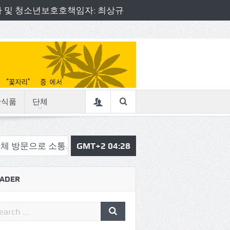
책임자 및 청소년보호호책임자: 최상규
산식품
단체
 소통의정 시작
삼육중 4-H 환경동아리, 구리시청서 특별
GMT+2 04:28
ADER