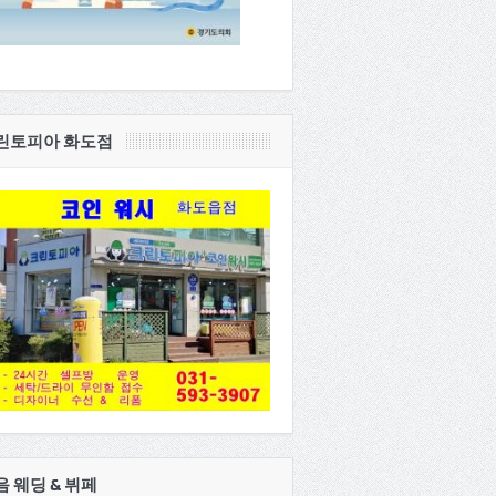
린토피아 화도점
음 웨딩 & 뷔페