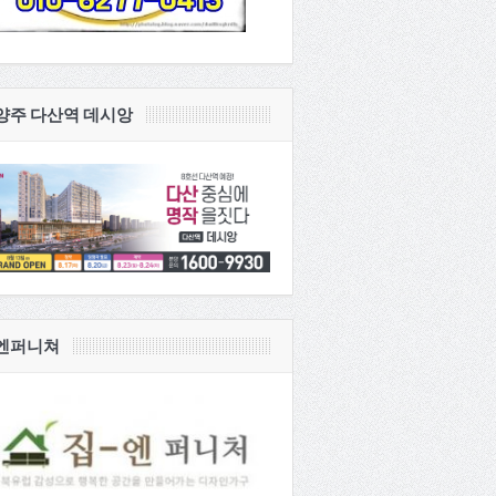
양주 다산역 데시앙
엔퍼니쳐