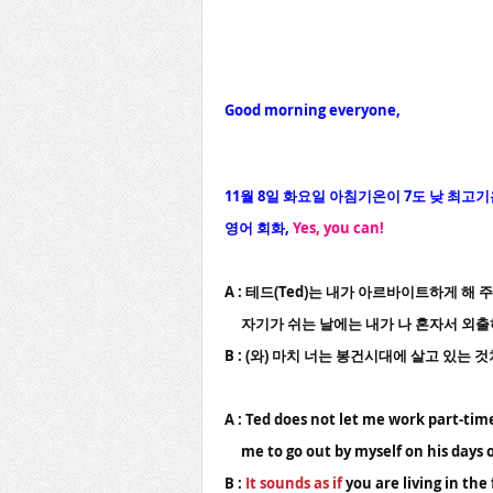
Good morning everyone,
11월
8
일
화
요일 아침기온이
7도
낮 최고기
영어 회화
,
Yes, you can!
A : 테드(Ted)는 내가 아르바이트하게 해 
자기가 쉬는 날에는 내가 나 혼자서 외출
B : (와) 마치 너는 봉건시대에 살고 있는 것
A : Ted does not let me work part-tim
me to go out by myself on his days o
B :
It sounds as if
you are living in the