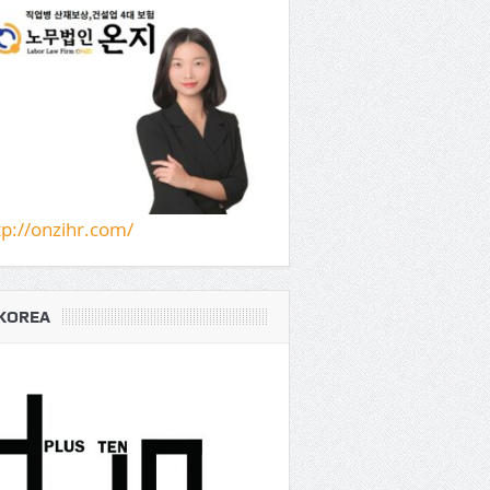
tp://onzihr.com/
KOREA