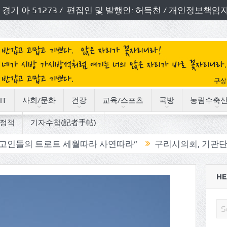
번호: 경기 아 51273 / 편집인 및 발행인: 허득천 / 개인정보
IT
사회/문화
건강
교육/스포츠
국방
농림수축
정책
기자수첩(記者手帖)
로트 세월따라 사연따라”
구리시의회, 기관단체 방문으로
HE