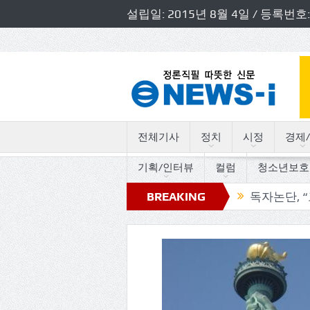
설립일: 2015년 8월 4일 / 등록
전체기사
정치
시정
경제/
기획/인터뷰
컬럼
청소년보호
도의원 초청 소방정책간담회 개최
BREAKING
독자논단, “고인돌의 트
NEWS