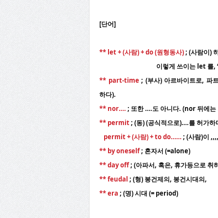
[단어]
** let + (사람) + do (원형동사)
; (사람이)
이렇게 쓰이는 let 를, ‘사역동
** part-time
; (부사) 아르바이트로, 파
하다).
** nor….
; 또한 ….도 아니다. (nor 
** permit
; (동) (공식적으로)….를 허가하다.
permit + (사람) + to do……
; (사람)이 ,,
** by oneself
; 혼자서 (=alone)
** day off
; (아파서, 혹은, 휴가등으로 취
** feudal
; (형) 봉건제의, 봉건시대의,
** era
; (명) 시대 (= period)