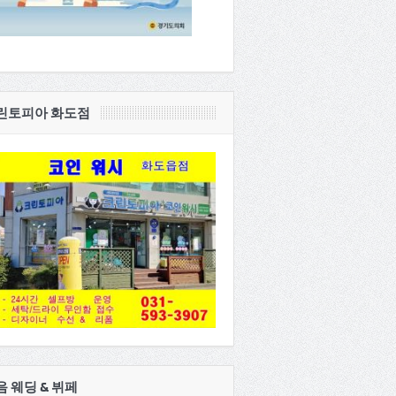
린토피아 화도점
음 웨딩 & 뷔페