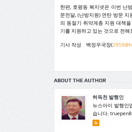
한편, 호평동 복지넷은 이번 난방
문전달, (난방지원) 연탄 방문 
의 동절기 취약계층 지원 대책을
기를 지원하고 있는 것으로 전해
기사 작성 백정우국장(
2959@ha
ABOUT THE AUTHOR
허득천 발행인
뉴스아이 발행인입
습니다. truepen8