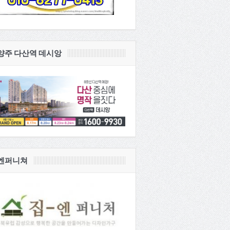
양주 다산역 데시앙
엔퍼니쳐