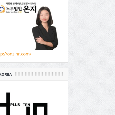
tp://onzihr.com/
KOREA