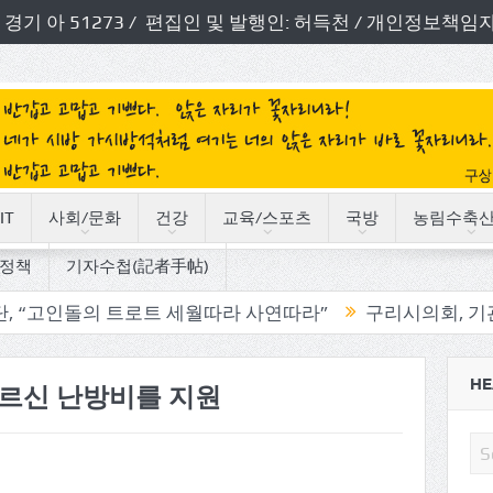
번호: 경기 아 51273 / 편집인 및 발행인: 허득천 / 개인정보
IT
사회/문화
건강
교육/스포츠
국방
농림수축
정책
기자수첩(記者手帖)
의 트로트 세월따라 사연따라”
구리시의회, 기관단체 방문
HE
어르신 난방비를 지원