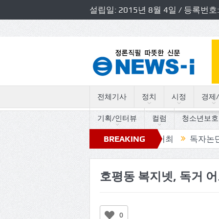
설립일: 2015년 8월 4일 / 등록
전체기사
정치
시정
경제/
기획/인터뷰
컬럼
청소년보호
경기도의원 초청 소방정책간담회 개최
BREAKING
독자논단, “고인돌
NEWS
호평동 복지넷, 독거 
0