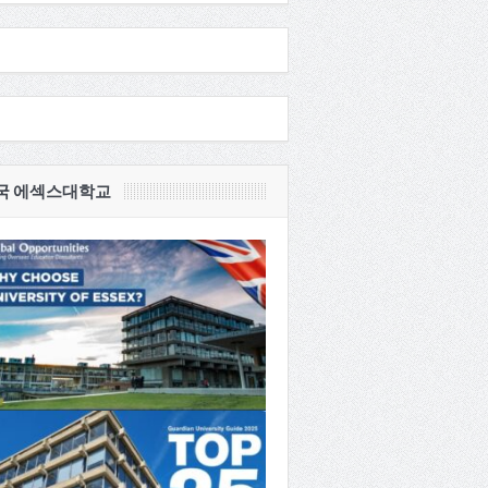
국 에섹스대학교