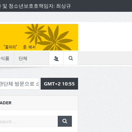
책임자 및 청소년보호호책임자: 최상규
산식품
단체
으로 소통의정 시작
GMT+2 10:55
삼육중 4-H 환경동아리, 구리시청서
ADER