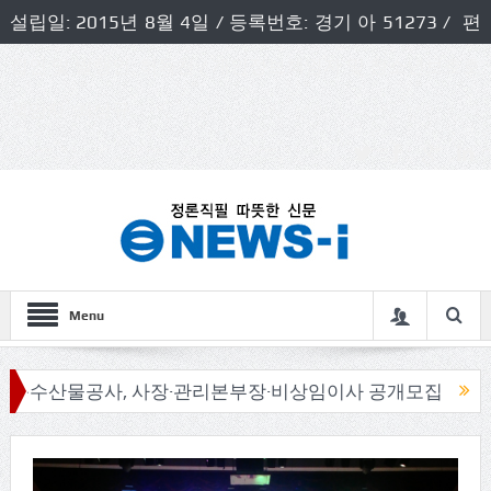
설립일: 2015년 8월 4일 / 등록번호: 경기 아 51273 / 편
집인 및 발행인: 허득천 / 개인정보책임자 및 청소년보호호
책임자: 최상규
Menu
물공사, 사장·관리본부장·비상임이사 공개모집
신동화 구