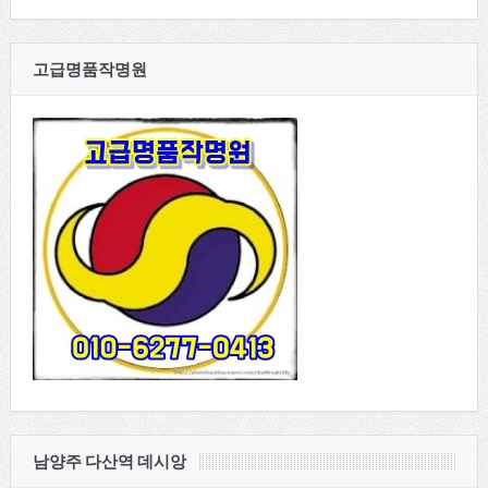
고급명품작명원
남양주 다산역 데시앙