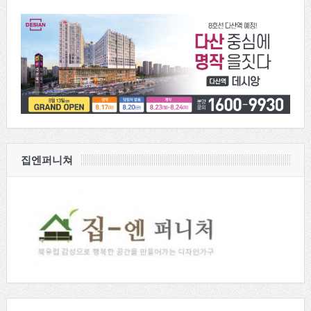
집엔퍼니쳐