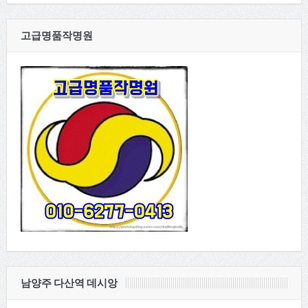
고급명품작명원
남양주 다산역 데시앙