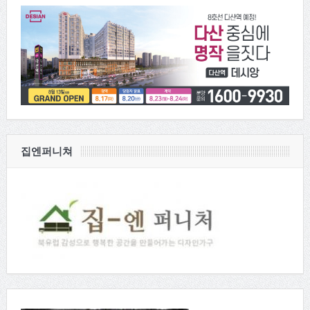
집엔퍼니쳐