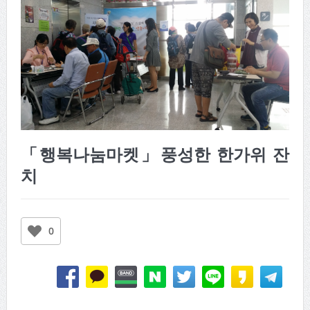
「행복나눔마켓」풍성한 한가위 잔
치
0