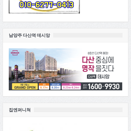
남양주 다산역 데시앙
집엔퍼니쳐