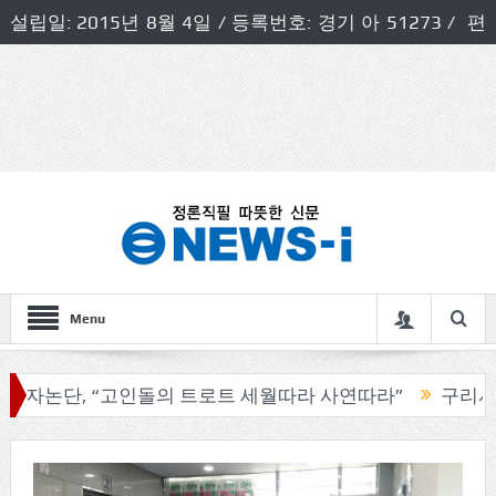
설립일: 2015년 8월 4일 / 등록번호: 경기 아 51273 / 편
집인 및 발행인: 허득천 / 개인정보책임자 및 청소년보호호
책임자: 최상규
Menu
단, “고인돌의 트로트 세월따라 사연따라”
구리시의회, 