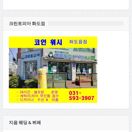
크린토피아 화도점
지음 웨딩 & 뷔페