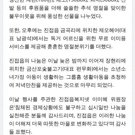
발 등의 후원품을 더해 쓸쓸한 추석 명절을 맞이한
불우이웃을 위해 풍성한 선물을 나누었다.
또한, 오후에는 진접읍 금곡리에 위치한 제오헤어(대
표 남광석)에서는 독거 어르신을 위한 무료 이미용
서비스를 제공해 훈훈한 명절분위기를 더했다.
진접읍의 나눔은 이날 늦은 밤까지 이어져 장현리에
위치한 금산포숯불고기(대표 편무화)에서는 소년소
녀가정 아동이 생활하는 그룹홈 생활아동을 초청하
여 저녁만찬을 제공하는 것으로 마무리 되었다.
이날 행사를 주관한 진접읍복지넷 이미혜 위원장
은‘침체된 경제상황에도 불구하고 십시일반 나눔을
실천해준 분들께 감사드리며, 진접읍은 이러한 나눔
이 더해져 더욱 따뜻한 마을로 변화하고 있다’며 감사
들 표했다.