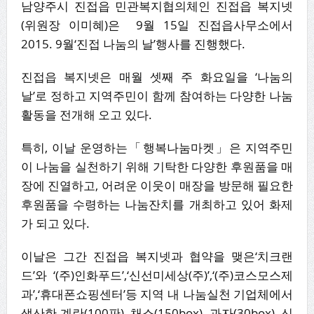
남양주시 진접읍 민관복지협의체인 진접읍 복지넷
(위원장 이미혜)은 9월 15일 진접읍사무소에서
2015. 9월‘진접 나눔의 날’행사를 진행했다.
진접읍 복지넷은 매월 셋째 주 화요일을 ‘나눔의
날’로 정하고 지역주민이 함께 참여하는 다양한 나눔
활동을 전개해 오고 있다.
특히, 이날 운영하는「행복나눔마켓」은 지역주민
이 나눔을 실천하기 위해 기탁한 다양한 후원품을 매
장에 진열하고, 어려운 이웃이 매장을 방문해 필요한
후원품을 수령하는 나눔잔치를 개최하고 있어 화제
가 되고 있다.
이날은 그간 진접읍 복지넷과 협약을 맺은‘치크랜
드’와 ‘(주)인화푸드’,‘신선미세상(주)’,‘(주)코스모스제
과’,‘휴대폰쇼핑센터’등 지역 내 나눔실천 기업체에서
생산한 계란(100판), 채소(150box), 과자(30box), 신