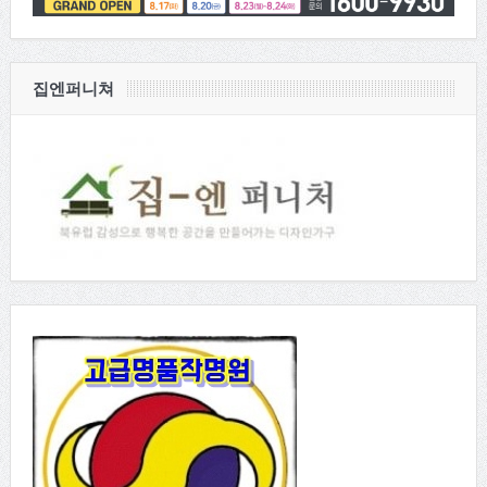
집엔퍼니쳐