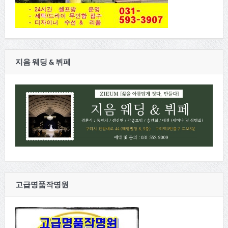
지음 웨딩 & 뷔페
고급명품작명원