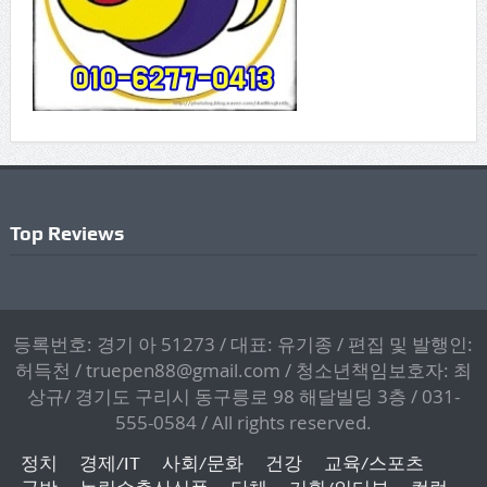
Top Reviews
등록번호: 경기 아 51273 / 대표: 유기종 / 편집 및 발행인:
허득천 / truepen88@gmail.com / 청소년책임보호자: 최
상규/ 경기도 구리시 동구릉로 98 해달빌딩 3층 / 031-
555-0584 / All rights reserved.
정치
경제/IT
사회/문화
건강
교육/스포츠