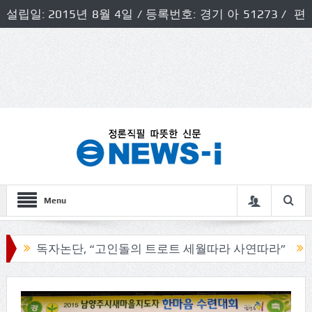
설립일: 2015년 8월 4일 / 등록번호: 경기 아 51273 / 편
집인 및 발행인: 허득천 / 개인정보책임자 및 청소년보호호
책임자: 최상규
Menu
독자논단, “고인돌의 트로트 세월따라 사연따라”
구리시