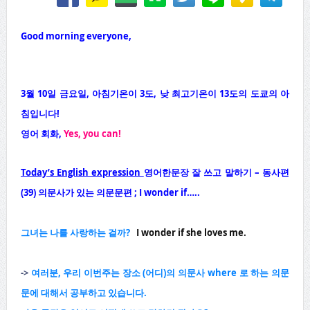
Good morning everyone,
3월
10
일
금
요일
,
아침기온이
3
도
,
낮
최고기온이
13
도의
도쿄의
아
침입니다
!
영어
회화
,
Yes, you can!
Today’s English expression
영어한문장 잘 쓰고 말하기 – 동사편
(39) 의문사가 있는 의문문편 ; I wonder if…..
그녀는 나를 사랑하는 걸까?
I wonder if she loves me.
->
여러분, 우리 이번주는 장소 (어디)의 의문사 where 로 하는 의문
문에 대해서 공부하고 있습니다.