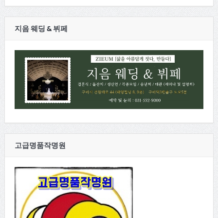
지음 웨딩 & 뷔페
고급명품작명원