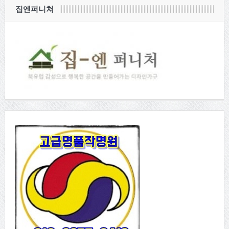
집엔퍼니쳐