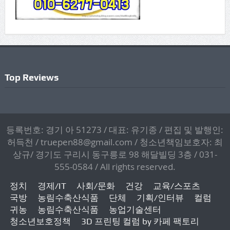
Top Reviews
등록번호: 경기 아 51273 / 대표: 유기종 / 편집 및 발행인:
허득천 / truepen88@gmail.com / 청소년책임보호자: 최
상규/ 경기도 구리시 동구릉로 98 해달빌딩 3층 / 031-
555-0584 / All rights reserved.
정치
경제/IT
사회/문화
건강
교육/스포츠
국방
농림수축산식품
단체
기획/인터뷰
컬럼
귀농
농림수축산식품
농업기술센터
청소년보호정책
3D 프린팅 컬럼 by 카페 팩토리