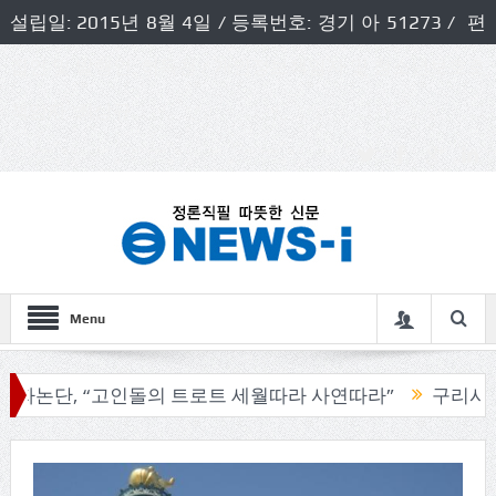
설립일: 2015년 8월 4일 / 등록번호: 경기 아 51273 / 편
집인 및 발행인: 허득천 / 개인정보책임자 및 청소년보호호
책임자: 최상규
Menu
단, “고인돌의 트로트 세월따라 사연따라”
구리시의회, 