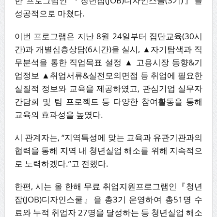
한 프로그램인 『청년잡(JOB)디자인스쿨(3기)』를
성공적으로 마쳤다.
이번 프로그램은 지난 8월 24일부터 집단교육(30시
간)과 개별심층상담(6시간)을 실시, ▲자기탐색과 직
무분석을 통한 직업목표 설정 ▲ 고용시장 동향&기
업정보 ▲취업서류&실전모의면접 등 취업에 필요한
실질적 정보와 교육을 제공하였고, 관심기업 실무자
간담회 및 팀 프로젝트 등 다양한 참여활동을 통해
교육의 효과성을 높였다.
시 관계자는, “지역특성에 맞는 교육과 유관기관과의
협력을 통해 지역 내 청년실업 해소를 위해 지속적으
로 노력하겠다.”고 전했다.
한편, 시는 올 한해 무료 취업지원프로그램인『청년
잡(JOB)디자인스쿨』을 총3기 운영하여 총51명 수
료와 누적 취업자 27명을 달성하는 등 청년실업 해소