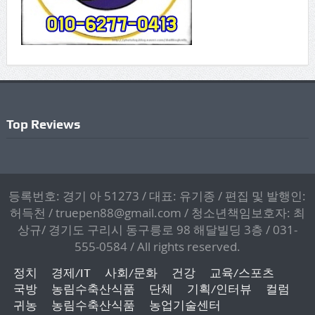
Top Reviews
등록번호: 경기 아 51273 / 대표: 유기종 / 편집 및 발행인:
허득천 / truepen88@gmail.com / 청소년책임보호자: 최
상규/ 경기도 구리시 동구릉로 98 해달빌딩 3층 / 031-
555-0584 / All rights reserved.
정치
경제/IT
사회/문화
건강
교육/스포츠
국방
농림수축산식품
단체
기획/인터뷰
컬럼
귀농
농림수축산식품
농업기술센터