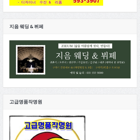
지음 웨딩 & 뷔페
고급명품작명원