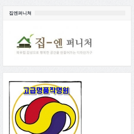
집엔퍼니쳐