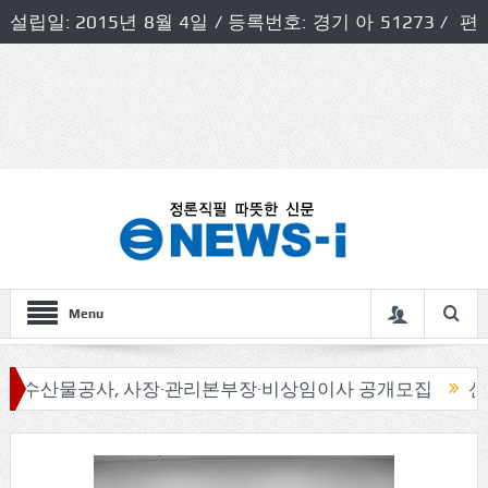
설립일: 2015년 8월 4일 / 등록번호: 경기 아 51273 / 편
집인 및 발행인: 허득천 / 개인정보책임자 및 청소년보호호
책임자: 최상규
Menu
물공사, 사장·관리본부장·비상임이사 공개모집
신동화 구