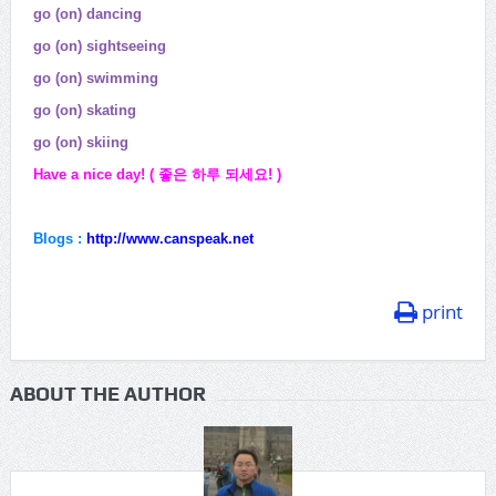
go (on) dancing
go (on) sightseeing
go (on) swimming
go (on) skating
go (on) skiing
Have a nice day! ( 좋은 하루 되세요! )
Blogs :
http://www.canspeak.net
print
ABOUT THE AUTHOR