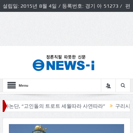
설립일: 2015년 8월 4일 / 등록번호: 경기 아 51273 / 편
집인 및 발행인: 허득천 / 개인정보책임자 및 청소년보호호
책임자: 최상규
Menu
 “고인돌의 트로트 세월따라 사연따라”
구리시의회, 기