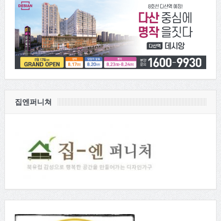
집엔퍼니쳐