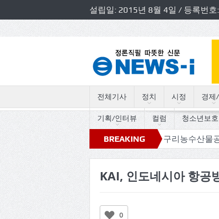
설립일: 2015년 8월 4일 / 등록
전체기사
정치
시정
경제/
기획/인터뷰
컬럼
청소년보호
 트로트 세월따라 사연따라”
BREAKING
구리농수산물공사, 사장·관
NEWS
KAI, 인도네시아 항공
0