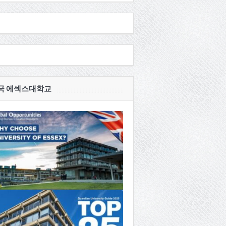
국 에섹스대학교