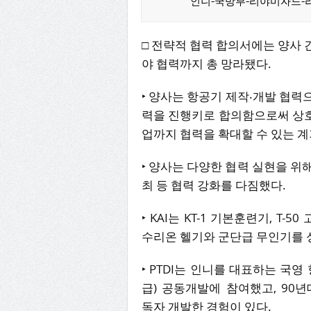
인니-국방부-리야미자드-리야쭈두
□ 전략적 협력 합의서에는 양사 
야 협력까지 총 망라됐다.
‣ 양사는 항공기 제작‧개발 협력
력을 진행키로 합의함으로써 상호
업까지 협력을 확대할 수 있는 계
‣ 양사는 다양한 협력 실현을 위
최 등 협력 강화를 다짐했다.
‣ KAI는 KT-1 기본훈련기, T-5
수리온 헬기와 군단급 무인기를 
‣ PTDI는 인니를 대표하는 국영 
급) 공동개발에 참여했고, 90년대에
독자 개발한 경험이 있다.