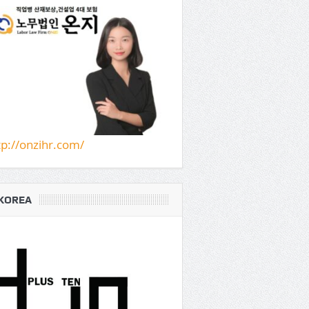
tp://onzihr.com/
KOREA