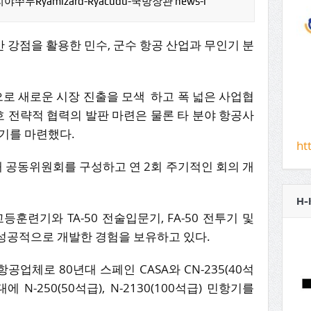
Ryamizard-Ryacudu-국방장관 news-i
간 강점을 활용한 민수, 군수 항공 산업과 무인기 분
으로 새로운 시장 진출을 모색 하고 폭 넓은 사업협
 전략적 협력의 발판 마련은 물론 타 분야 항공사
기를 마련했다.
ht
해 공동위원회를 구성하고 연 2회 주기적인 회의 개
H-
0 고등훈련기와 TA-50 전술입문기, FA-50 전투기 및
성공적으로 개발한 경험을 보유하고 있다.
항공업체로 80년대 스페인 CASA와 CN-235(40석
 N-250(50석급), N-2130(100석급) 민항기를