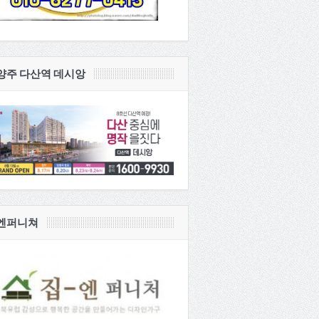
양주 다산역 데시앙
엔퍼니쳐