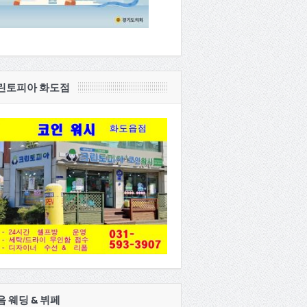
린토피아 화도점
음 웨딩 & 뷔페