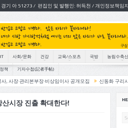
번호: 경기 아 51273 / 편집인 및 발행인: 허득천 / 개인정보
IT
사회/문화
건강
교육/스포츠
국방
농림수축
정책
기자수첩(記者手帖)
리본부장·비상임이사 공개모집
신동화 구리시장, ‘시민 공
HE
방산시장 진출 확대한다!