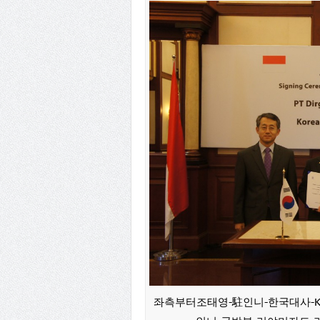
좌측부터조태영-駐인니-한국대사-KAI-