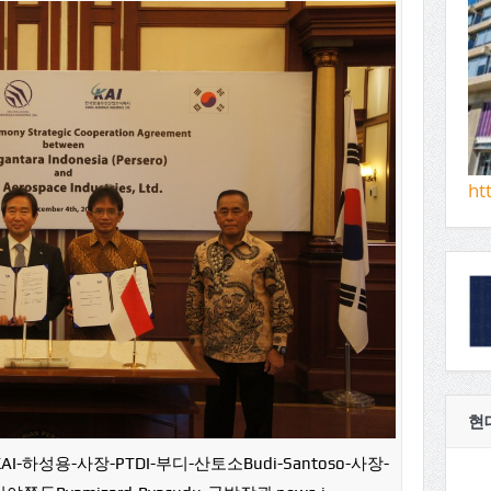
ht
현
하성용-사장-PTDI-부디-산토소Budi-Santoso-사장-