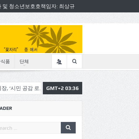
책임자 및 청소년보호호책임자: 최상규
산식품
단체
감 로드체킹’
송파구 , ‘송이 한 컷’ 동네 풍경사진 공모전 
GMT+2 03:36
ADER