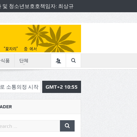
책임자 및 청소년보호호책임자: 최상규
산식품
단체
시작
삼육중 4-H 환경동아리, 구리시청서 특별한 전달식
GMT+2 10:55
ADER