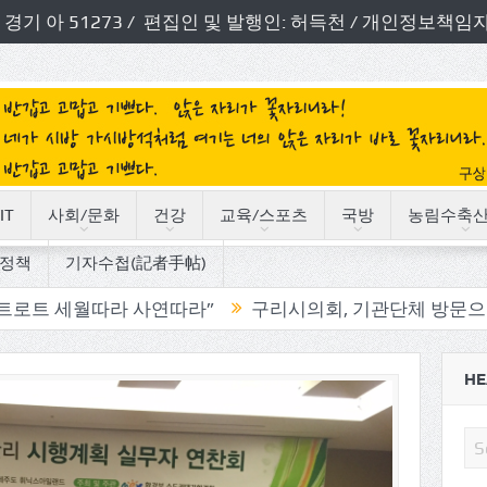
번호: 경기 아 51273 / 편집인 및 발행인: 허득천 / 개인정보
IT
사회/문화
건강
교육/스포츠
국방
농림수축
정책
기자수첩(記者手帖)
라 사연따라”
구리시의회, 기관단체 방문으로 소통의정 
HE