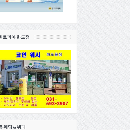
린토피아 화도점
음 웨딩 & 뷔페