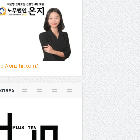
tp://onzihr.com/
KOREA