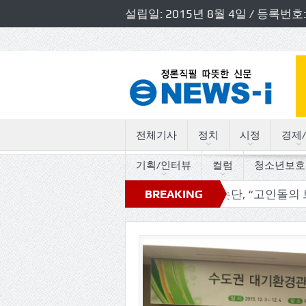
설립일: 2015년 8월 4일 / 등록
전체기사
정치
시정
경제/
기획/인터뷰
컬럼
청소년보호
 소방정책간담회 개최
독자논단, “고인돌의 트로트 세월따
BREAKING
NEWS