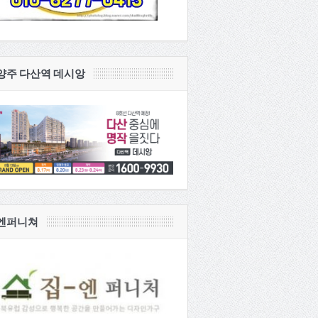
양주 다산역 데시앙
엔퍼니쳐